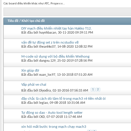
Các board điều khiển khác như ATC, Prope v.v...
Tiêu đề
/
Khởi tạo chủ đề
DIY mạch điều khiển nhiệt tay hàn Hakko T12.
Bắt đầu bởi
huynhbacan
‎, 30-11-2020 09:39:11 PM
vấn đề tự động set z trên ncstudio v8
Bắt đầu bởi
theanhkc07
‎, 14-08-2020 12:08:32 PM
M-code sử dụng với bộ điều khiển Weihong
Bắt đầu bởi
dungvu.129
‎, 25-02-2019 07:28:56 PM
Xin giúp đỡ
Bắt đầu bởi
xuan_loc97
‎, 13-10-2018 07:51:20 AM
Vấp phải ve chai
1
2
Bắt đầu bởi
Diyodira
‎, 02-10-2016 07:56:33 AM
đây chắc là cách dò tâm lổ trong mach3 rẻ tiền nhất òi
Bắt đầu bởi
legiao
‎, 09-08-2018 10:31:06 AM
Tự động so dao - Auto tool length setter
Bắt đầu bởi
CKD
‎, 07-07-2018 11:17:46 AM
xin hỏi mất bước trong mạch chạy mach3