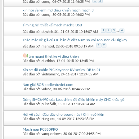
1
2
Bắt đầu bởi
cuong
‎, 06-07-2018 11:46:35 PM
xin hỏi về lệnh m3 điều khiển mach mach 3
Bắt đầu bởi
cuong
‎, 30-05-2018 10:46:02 PM
Tìm người thiết kế mạch mach3 USB
1
2
3
...
4
Bắt đầu bởi
duyvinh101
‎, 21-05-2018 10:16:07 AM
Thắc mắc về giá của IC bán ở Việt Nam so với Mouser và Digikey
1
2
Bắt đầu bởi
manipul
‎, 22-05-2018 09:58:19 AM
tim nguoi thiet ke vi dieu khien
Bắt đầu bởi
ducthinh
‎, 17-05-2018 09:13:48 PM
Xin sơ đồ cable PLC Keyence KV series. DB to RJ
Bắt đầu bởi
vietnamcnc
‎, 24-11-2017 12:24:35 AM
Nan giải BOB codientuviet.com
Bắt đầu bởi
vufree
‎, 30-06-2016 10:44:22 PM
Dùng SMC6490 của Leadshine để điều khiển máy CNC khắc gỗ
Bắt đầu bởi
pulse&dir
‎, 15-10-2017 10:24:54 AM
Hỏi về cách đấu dây cho board này? Chim gõ kiến
Bắt đầu bởi
Hung rau
‎, 14-09-2017 12:23:38 PM
Mạch nạp PCB50PRO
Bắt đầu bởi
vanquanbnvn
‎, 30-06-2017 02:34:55 PM