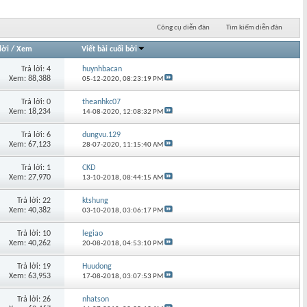
Công cụ diễn đàn
Tìm kiếm diễn đàn
lời
/
Xem
Viết bài cuối bởi
Trả lời: 4
huynhbacan
Xem: 88,388
05-12-2020,
08:23:19 PM
Trả lời: 0
theanhkc07
Xem: 18,234
14-08-2020,
12:08:32 PM
Trả lời: 6
dungvu.129
Xem: 67,123
28-07-2020,
11:15:40 AM
Trả lời: 1
CKD
Xem: 27,970
13-10-2018,
08:44:15 AM
Trả lời: 22
ktshung
Xem: 40,382
03-10-2018,
03:06:17 PM
Trả lời: 10
legiao
Xem: 40,262
20-08-2018,
04:53:10 PM
Trả lời: 19
Huudong
Xem: 63,953
17-08-2018,
03:07:53 PM
Trả lời: 26
nhatson