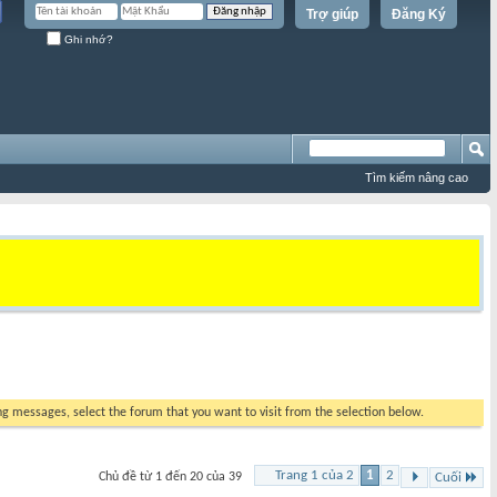
Trợ giúp
Đăng Ký
Ghi nhớ?
Tìm kiếm nâng cao
ing messages, select the forum that you want to visit from the selection below.
Trang 1 của 2
1
2
Chủ đề từ 1 đến 20 của 39
Cuối