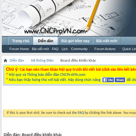
Trang chủ
Diễn đàn
Bài gửi hôm nay
Bài viết mới
Forum Home
Bài viết mới
FAQ
Lịch
Community
Forum Actions
Quick Li
Diễn đàn
Hệ thống Điện
Board điều khiển khác
Chú ý
: Các bạn nên tham khảo Nội quy trước khi viết bài (click vào liên kết bê
*
Nội quy và Thông báo diễn đàn CNCProVN.com
*
Nếu bạn thấy hứng thú với bài viết. Hãy dùng chức năng
để chi
If this is your first visit, be sure to check out the
FAQ
by clicking the link above. You ma
Diễn đàn:
Board điều khiển khác