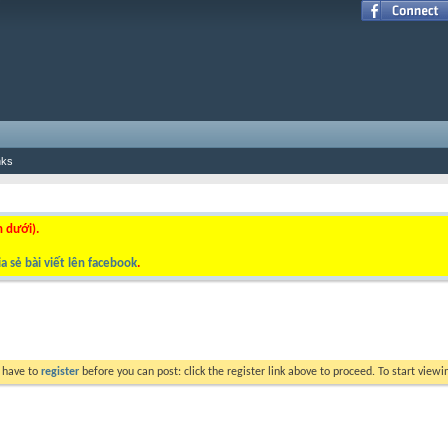
nks
n dưới).
a sẻ bài viết lên facebook
.
y have to
register
before you can post: click the register link above to proceed. To start view