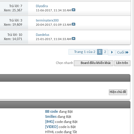
Trả lời: 7
Diyodira
Xem: 25,367
11-06-2017,
11:34:10 AM
Trả lời: 3
terminaterx300
Xem: 19,609
20-04-2017,
01:09:13 AM
Trả lời: 10
Daedelus
Xem: 14,071
21-01-2017,
11:04:33 AM
Trang 1 của 2
1
2
Cuối
Chọn nhanh
Board điều khiển khác
Lên trên
BB code
đang
Bật
Smilies
đang
Bật
[IMG]
code đang
Bật
[VIDEO]
code is
Bật
HTML code đang
Tắt