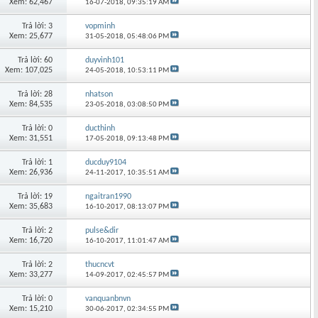
Xem: 62,467
16-07-2018,
09:35:19 AM
Trả lời: 3
vopminh
Xem: 25,677
31-05-2018,
05:48:06 PM
Trả lời: 60
duyvinh101
Xem: 107,025
24-05-2018,
10:53:11 PM
Trả lời: 28
nhatson
Xem: 84,535
23-05-2018,
03:08:50 PM
Trả lời: 0
ducthinh
Xem: 31,551
17-05-2018,
09:13:48 PM
Trả lời: 1
ducduy9104
Xem: 26,936
24-11-2017,
10:35:51 AM
Trả lời: 19
ngaitran1990
Xem: 35,683
16-10-2017,
08:13:07 PM
Trả lời: 2
pulse&dir
Xem: 16,720
16-10-2017,
11:01:47 AM
Trả lời: 2
thucncvt
Xem: 33,277
14-09-2017,
02:45:57 PM
Trả lời: 0
vanquanbnvn
Xem: 15,210
30-06-2017,
02:34:55 PM