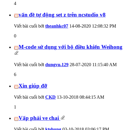
4
vấn đề tự động set z trên ncstudio v8
Viết bài cuối bởi
theanhkc07
14-08-2020
12:08:32 PM
0
M-code sử dụng với bộ điều khiển Weihong
Viết bài cuối bởi
dungvu.129
28-07-2020
11:15:40 AM
6
Xin giúp đỡ
Viết bài cuối bởi
CKD
13-10-2018
08:44:15 AM
1
Vấp phải ve chai
Viết bài cuối bởi
ktshung
03-10-2018
03:06:17 PM