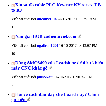
Xin sơ đồ cable PLC Keyence KV series. DB
to RJ
Viết bài cuối bởi
ducduy9104
24-11-2017
10:35:51 AM
1
Nan giải BOB codientuviet.com
Viết bài cuối bởi
ngaitran1990
16-10-2017
08:13:07 PM
19
Dùng SMC6490 của Leadshine để điều khiển
máy CNC khắc gỗ
Viết bài cuối bởi
pulse&dir
16-10-2017
11:01:47 AM
2
Hỏi về cách đấu dây cho board này? Chim
gõ kiến