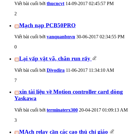
Viết bài cuối bởi
thucncvt
14-09-2017
02:45:57 PM
2
Mạch nạp PCB50PRO
Viết bài cuối bởi
vanquanbnvn
30-06-2017
02:34:55 PM
0
Lại vấp vật vã, chân run rẩy
Viết bài cuối bởi
Diyodira
11-06-2017
11:34:10 AM
7
xin tài liệu về Motion controller card dòng
Yaskawa
Viết bài cuối bởi
terminaterx300
20-04-2017
01:09:13 AM
3
MẠch relay cần các cao thủ chỉ giáo