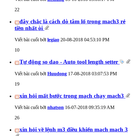
22
đây chắc là cách dò tâm lổ trong mach3 rẻ
tiền nhất òi
Viết bài cuối bởi
legiao
20-08-2018
04:53:10 PM
10
Tự động so dao - Auto tool length setter
Viết bài cuối bởi
Huudong
17-08-2018
03:07:53 PM
19
xin hỏi mất bước trong mạch chạy mach3
Viết bài cuối bởi
nhatson
16-07-2018
09:35:19 AM
26
xin hỏi về lệnh m3 điều khiển mach mach 3