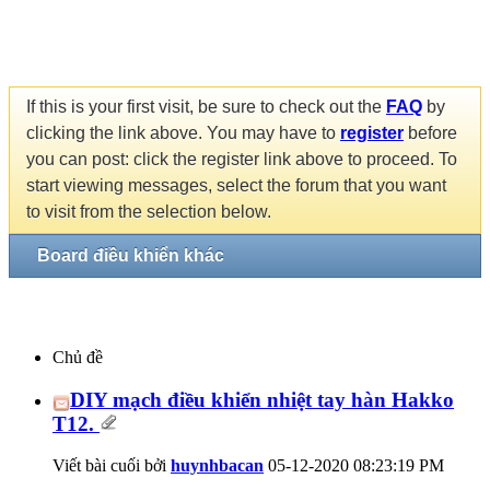
If this is your first visit, be sure to check out the
FAQ
by
clicking the link above. You may have to
register
before
you can post: click the register link above to proceed. To
start viewing messages, select the forum that you want
to visit from the selection below.
Board điều khiển khác
Chủ đề
DIY mạch điều khiển nhiệt tay hàn Hakko
T12.
Viết bài cuối bởi
huynhbacan
05-12-2020
08:23:19 PM