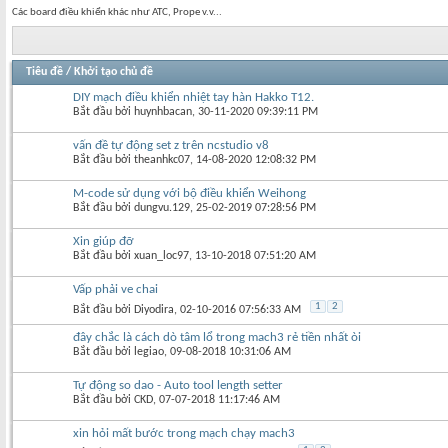
Các board điều khiển khác như ATC, Prope v.v...
Tiêu đề
/
Khởi tạo chủ đề
DIY mạch điều khiển nhiệt tay hàn Hakko T12.
Bắt đầu bởi
huynhbacan
‎, 30-11-2020 09:39:11 PM
vấn đề tự động set z trên ncstudio v8
Bắt đầu bởi
theanhkc07
‎, 14-08-2020 12:08:32 PM
M-code sử dụng với bộ điều khiển Weihong
Bắt đầu bởi
dungvu.129
‎, 25-02-2019 07:28:56 PM
Xin giúp đỡ
Bắt đầu bởi
xuan_loc97
‎, 13-10-2018 07:51:20 AM
Vấp phải ve chai
1
2
Bắt đầu bởi
Diyodira
‎, 02-10-2016 07:56:33 AM
đây chắc là cách dò tâm lổ trong mach3 rẻ tiền nhất òi
Bắt đầu bởi
legiao
‎, 09-08-2018 10:31:06 AM
Tự động so dao - Auto tool length setter
Bắt đầu bởi
CKD
‎, 07-07-2018 11:17:46 AM
xin hỏi mất bước trong mạch chạy mach3