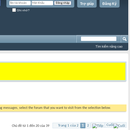
Trợ giúp
Đăng Ký
Ghi nhớ?
Tìm kiếm nâng cao
ing messages, select the forum that you want to visit from the selection below.
Cuối
Trang 1 của 2
1
2
Chủ đề từ 1 đến 20 của 39