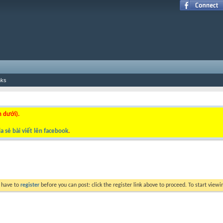
nks
n dưới).
a sẻ bài viết lên facebook
.
y have to
register
before you can post: click the register link above to proceed. To start view