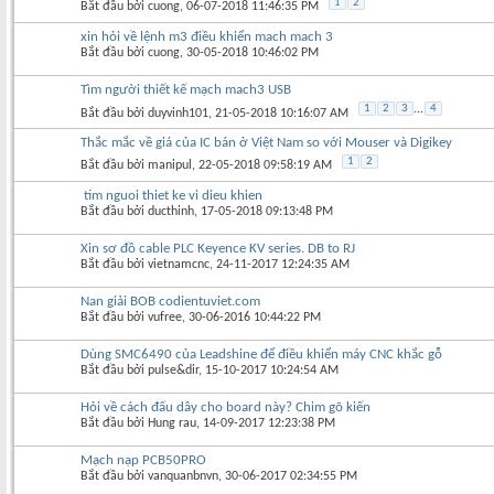
1
2
Bắt đầu bởi
cuong
‎, 06-07-2018 11:46:35 PM
xin hỏi về lệnh m3 điều khiển mach mach 3
Bắt đầu bởi
cuong
‎, 30-05-2018 10:46:02 PM
Tìm người thiết kế mạch mach3 USB
1
2
3
...
4
Bắt đầu bởi
duyvinh101
‎, 21-05-2018 10:16:07 AM
Thắc mắc về giá của IC bán ở Việt Nam so với Mouser và Digikey
1
2
Bắt đầu bởi
manipul
‎, 22-05-2018 09:58:19 AM
tim nguoi thiet ke vi dieu khien
Bắt đầu bởi
ducthinh
‎, 17-05-2018 09:13:48 PM
Xin sơ đồ cable PLC Keyence KV series. DB to RJ
Bắt đầu bởi
vietnamcnc
‎, 24-11-2017 12:24:35 AM
Nan giải BOB codientuviet.com
Bắt đầu bởi
vufree
‎, 30-06-2016 10:44:22 PM
Dùng SMC6490 của Leadshine để điều khiển máy CNC khắc gỗ
Bắt đầu bởi
pulse&dir
‎, 15-10-2017 10:24:54 AM
Hỏi về cách đấu dây cho board này? Chim gõ kiến
Bắt đầu bởi
Hung rau
‎, 14-09-2017 12:23:38 PM
Mạch nạp PCB50PRO
Bắt đầu bởi
vanquanbnvn
‎, 30-06-2017 02:34:55 PM