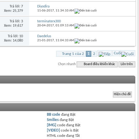
Trả lời: 7
Diyodira
Xem: 25,379
11-06-2017,
11:34:10 AM
Trả lời: 3
terminaterx300
Xem: 19,617
20-04-2017,
01:09:13 AM
Trả lời: 10
Daedelus
Xem: 14,080
21-01-2017,
11:04:33 AM
Cuối
Trang 1 của 2
1
2
Chọn nhanh
Board điều khiển khác
Lên trên
BB code
đang
Bật
Smilies
đang
Bật
[IMG]
code đang
Bật
[VIDEO]
code is
Bật
HTML code đang
Tắt