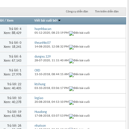
Công cụ diễn đàn
Tìm kiếm diễn đàn
lời
/
Xem
Viết bài cuối bởi
Trả lời: 4
huynhbacan
Xem: 88,429
05-12-2020,
08:23:19 PM
Trả lời: 0
theanhkc07
Xem: 18,241
14-08-2020,
12:08:32 PM
Trả lời: 6
dungvu.129
Xem: 67,143
28-07-2020,
11:15:40 AM
Trả lời: 1
CKD
Xem: 27,976
13-10-2018,
08:44:15 AM
Trả lời: 22
ktshung
Xem: 40,405
03-10-2018,
03:06:17 PM
Trả lời: 10
legiao
Xem: 40,278
20-08-2018,
04:53:10 PM
Trả lời: 19
Huudong
Xem: 63,966
17-08-2018,
03:07:53 PM
Trả lời: 26
nhatson