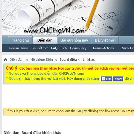
Trang chủ
Diễn đàn
Bài gửi hôm nay
Bài viết mới
Forum Home
Bài viết mới
FAQ
Lịch
Community
Forum Actions
Quick Li
Diễn đàn
Hệ thống Điện
Board điều khiển khác
Chú ý
: Các bạn nên tham khảo Nội quy trước khi viết bài (click vào liên kết bê
*
Nội quy và Thông báo diễn đàn CNCProVN.com
*
Nếu bạn thấy hứng thú với bài viết. Hãy dùng chức năng
để chi
If this is your first visit, be sure to check out the
FAQ
by clicking the link above. You ma
Diễn đàn:
Board điều khiển khác