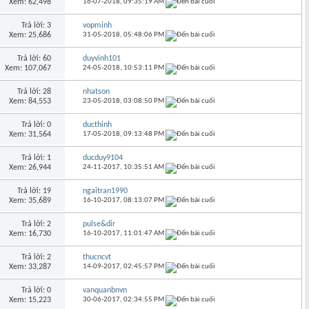
Xem: 62,498
16-07-2018,
09:35:19 AM
Trả lời: 3
vopminh
Xem: 25,686
31-05-2018,
05:48:06 PM
Trả lời: 60
duyvinh101
Xem: 107,067
24-05-2018,
10:53:11 PM
Trả lời: 28
nhatson
Xem: 84,553
23-05-2018,
03:08:50 PM
Trả lời: 0
ducthinh
Xem: 31,564
17-05-2018,
09:13:48 PM
Trả lời: 1
ducduy9104
Xem: 26,944
24-11-2017,
10:35:51 AM
Trả lời: 19
ngaitran1990
Xem: 35,689
16-10-2017,
08:13:07 PM
Trả lời: 2
pulse&dir
Xem: 16,730
16-10-2017,
11:01:47 AM
Trả lời: 2
thucncvt
Xem: 33,287
14-09-2017,
02:45:57 PM
Trả lời: 0
vanquanbnvn
Xem: 15,223
30-06-2017,
02:34:55 PM