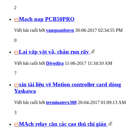
2
Mạch nạp PCB50PRO
Viết bài cuối bởi
vanquanbnvn
30-06-2017
02:34:55 PM
0
Lại vấp vật vã, chân run rẩy
Viết bài cuối bởi
Diyodira
11-06-2017
11:34:10 AM
7
xin tài liệu về Motion controller card dòng
Yaskawa
Viết bài cuối bởi
terminaterx300
20-04-2017
01:09:13 AM
3
MẠch relay cần các cao thủ chỉ giáo