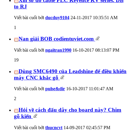
Xin sơ đồ cable PLC Keyence KV series. DB
to RJ
Viết bài cuối bởi
ducduy9104
24-11-2017
10:35:51 AM
1
Nan giải BOB codientuviet.com
Viết bài cuối bởi
ngaitran1990
16-10-2017
08:13:07 PM
19
Dùng SMC6490 của Leadshine để điều khiển
máy CNC khắc gỗ
Viết bài cuối bởi
pulse&dir
16-10-2017
11:01:47 AM
2
Hỏi về cách đấu dây cho board này? Chim
gõ kiến
Viết bài cuối bởi
thucncvt
14-09-2017
02:45:57 PM