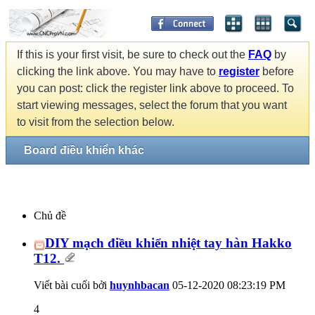
If this is your first visit, be sure to check out the
FAQ
by
clicking the link above. You may have to
register
before
you can post: click the register link above to proceed. To
start viewing messages, select the forum that you want
to visit from the selection below.
Board điều khiển khác
Chủ đề
DIY mạch điều khiển nhiệt tay hàn Hakko
T12.
Viết bài cuối bởi
huynhbacan
05-12-2020
08:23:19 PM
4