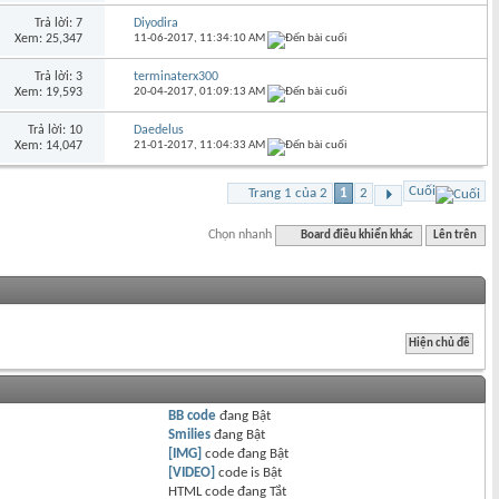
Trả lời: 7
Diyodira
Xem: 25,347
11-06-2017,
11:34:10 AM
Trả lời: 3
terminaterx300
Xem: 19,593
20-04-2017,
01:09:13 AM
Trả lời: 10
Daedelus
Xem: 14,047
21-01-2017,
11:04:33 AM
Cuối
Trang 1 của 2
1
2
Chọn nhanh
Board điều khiển khác
Lên trên
BB code
đang
Bật
Smilies
đang
Bật
[IMG]
code đang
Bật
[VIDEO]
code is
Bật
HTML code đang
Tắt