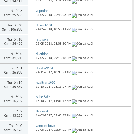
Xem: 62,414
16-07-2018,
09:35:19 AM
Trả lời: 3
vopminh
Xem: 25,653
31-05-2018,
05:48:06 PM
Trả lời: 60
duyvinh101
Xem: 106,938
24-05-2018,
10:53:11 PM
Trả lời: 28
nhatson
Xem: 84,499
23-05-2018,
03:08:50 PM
Trả lời: 0
ducthinh
Xem: 31,530
17-05-2018,
09:13:48 PM
Trả lời: 1
ducduy9104
Xem: 26,908
24-11-2017,
10:35:51 AM
Trả lời: 19
ngaitran1990
Xem: 35,659
16-10-2017,
08:13:07 PM
Trả lời: 2
pulse&dir
Xem: 16,702
16-10-2017,
11:01:47 AM
Trả lời: 2
thucncvt
Xem: 33,253
14-09-2017,
02:45:57 PM
Trả lời: 0
vanquanbnvn
Xem: 15,193
30-06-2017,
02:34:55 PM