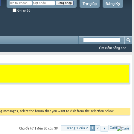
Trợ giúp
Đăng Ký
Ghi nhớ?
Tìm kiếm nâng cao
ing messages, select the forum that you want to visit from the selection below.
Cuối
Trang 1 của 2
1
2
Chủ đề từ 1 đến 20 của 39