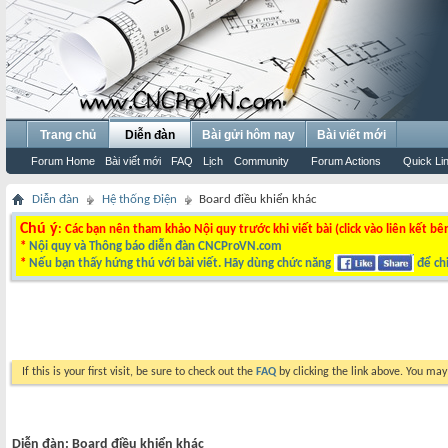
Trang chủ
Diễn đàn
Bài gửi hôm nay
Bài viết mới
Forum Home
Bài viết mới
FAQ
Lịch
Community
Forum Actions
Quick Li
Diễn đàn
Hệ thống Điện
Board điều khiển khác
Chú ý
: Các bạn nên tham khảo Nội quy trước khi viết bài (click vào liên kết bê
*
Nội quy và Thông báo diễn đàn CNCProVN.com
*
Nếu bạn thấy hứng thú với bài viết. Hãy dùng chức năng
để chi
If this is your first visit, be sure to check out the
FAQ
by clicking the link above. You ma
Diễn đàn:
Board điều khiển khác