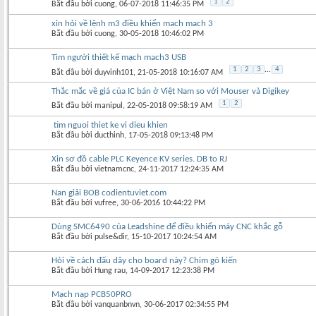
1
2
Bắt đầu bởi
cuong
‎, 06-07-2018 11:46:35 PM
xin hỏi về lệnh m3 điều khiển mach mach 3
Bắt đầu bởi
cuong
‎, 30-05-2018 10:46:02 PM
Tìm người thiết kế mạch mach3 USB
1
2
3
...
4
Bắt đầu bởi
duyvinh101
‎, 21-05-2018 10:16:07 AM
Thắc mắc về giá của IC bán ở Việt Nam so với Mouser và Digikey
1
2
Bắt đầu bởi
manipul
‎, 22-05-2018 09:58:19 AM
tim nguoi thiet ke vi dieu khien
Bắt đầu bởi
ducthinh
‎, 17-05-2018 09:13:48 PM
Xin sơ đồ cable PLC Keyence KV series. DB to RJ
Bắt đầu bởi
vietnamcnc
‎, 24-11-2017 12:24:35 AM
Nan giải BOB codientuviet.com
Bắt đầu bởi
vufree
‎, 30-06-2016 10:44:22 PM
Dùng SMC6490 của Leadshine để điều khiển máy CNC khắc gỗ
Bắt đầu bởi
pulse&dir
‎, 15-10-2017 10:24:54 AM
Hỏi về cách đấu dây cho board này? Chim gõ kiến
Bắt đầu bởi
Hung rau
‎, 14-09-2017 12:23:38 PM
Mạch nạp PCB50PRO
Bắt đầu bởi
vanquanbnvn
‎, 30-06-2017 02:34:55 PM