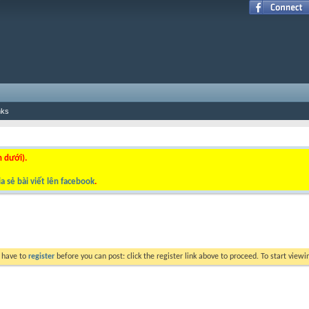
nks
n dưới).
a sẻ bài viết lên facebook
.
y have to
register
before you can post: click the register link above to proceed. To start view