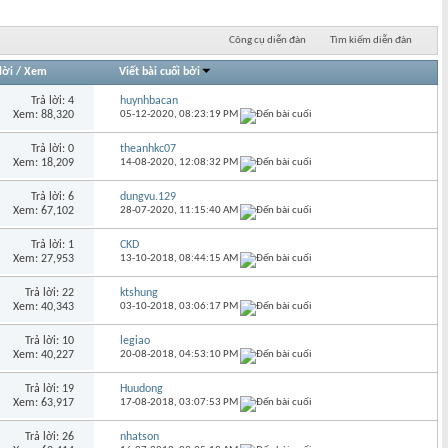
Công cụ diễn đàn
Tìm kiếm diễn đàn
lời
/
Xem
Viết bài cuối bởi
Trả lời: 4
huynhbacan
Xem: 88,320
05-12-2020,
08:23:19 PM
Trả lời: 0
theanhkc07
Xem: 18,209
14-08-2020,
12:08:32 PM
Trả lời: 6
dungvu.129
Xem: 67,102
28-07-2020,
11:15:40 AM
Trả lời: 1
CKD
Xem: 27,953
13-10-2018,
08:44:15 AM
Trả lời: 22
ktshung
Xem: 40,343
03-10-2018,
03:06:17 PM
Trả lời: 10
legiao
Xem: 40,227
20-08-2018,
04:53:10 PM
Trả lời: 19
Huudong
Xem: 63,917
17-08-2018,
03:07:53 PM
Trả lời: 26
nhatson