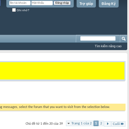
Trợ giúp
Đăng Ký
Ghi nhớ?
Tìm kiếm nâng cao
ing messages, select the forum that you want to visit from the selection below.
Trang 1 của 2
1
2
Chủ đề từ 1 đến 20 của 39
Cuối