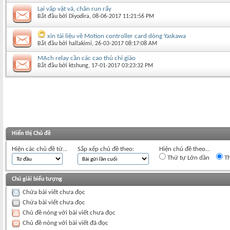
Lại vấp vật vã, chân run rẩy
Bắt đầu bởi
Diyodira
‎, 08-06-2017 11:21:56 PM
xin tài liệu về Motion controller card dòng Yaskawa
Bắt đầu bởi
hallakimi
‎, 26-03-2017 08:17:08 AM
MẠch relay cần các cao thủ chỉ giáo
Bắt đầu bởi
ktshung
‎, 17-01-2017 03:23:32 PM
Hiển thị Chủ đề
Hiện các chủ đề từ...
Sắp xếp chủ đề theo:
Hiện chủ đề theo...
Thứ tự Lớn dần
Th
Chú giải biểu tượng
Chứa bài viết chưa đọc
Chứa bài viết chưa đọc
Chủ đề nóng với bài viết chưa đọc
Chủ đề nóng với bài viết đã đọc