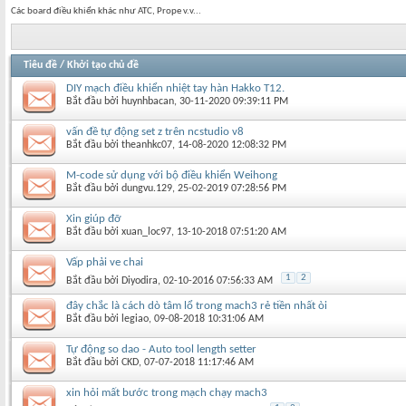
Các board điều khiển khác như ATC, Prope v.v...
Tiêu đề
/
Khởi tạo chủ đề
DIY mạch điều khiển nhiệt tay hàn Hakko T12.
Bắt đầu bởi
huynhbacan
‎, 30-11-2020 09:39:11 PM
vấn đề tự động set z trên ncstudio v8
Bắt đầu bởi
theanhkc07
‎, 14-08-2020 12:08:32 PM
M-code sử dụng với bộ điều khiển Weihong
Bắt đầu bởi
dungvu.129
‎, 25-02-2019 07:28:56 PM
Xin giúp đỡ
Bắt đầu bởi
xuan_loc97
‎, 13-10-2018 07:51:20 AM
Vấp phải ve chai
1
2
Bắt đầu bởi
Diyodira
‎, 02-10-2016 07:56:33 AM
đây chắc là cách dò tâm lổ trong mach3 rẻ tiền nhất òi
Bắt đầu bởi
legiao
‎, 09-08-2018 10:31:06 AM
Tự động so dao - Auto tool length setter
Bắt đầu bởi
CKD
‎, 07-07-2018 11:17:46 AM
xin hỏi mất bước trong mạch chạy mach3