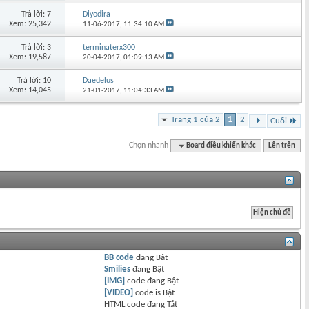
Trả lời: 7
Diyodira
Xem: 25,342
11-06-2017,
11:34:10 AM
Trả lời: 3
terminaterx300
Xem: 19,587
20-04-2017,
01:09:13 AM
Trả lời: 10
Daedelus
Xem: 14,045
21-01-2017,
11:04:33 AM
Trang 1 của 2
1
2
Cuối
Chọn nhanh
Board điều khiển khác
Lên trên
BB code
đang
Bật
Smilies
đang
Bật
[IMG]
code đang
Bật
[VIDEO]
code is
Bật
HTML code đang
Tắt