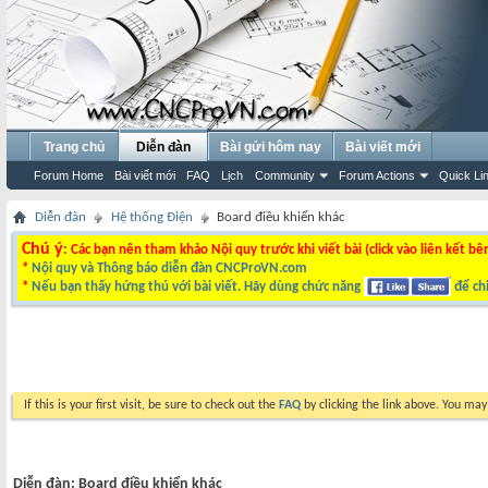
Trang chủ
Diễn đàn
Bài gửi hôm nay
Bài viết mới
Forum Home
Bài viết mới
FAQ
Lịch
Community
Forum Actions
Quick Li
Diễn đàn
Hệ thống Điện
Board điều khiển khác
Chú ý
: Các bạn nên tham khảo Nội quy trước khi viết bài (click vào liên kết bê
*
Nội quy và Thông báo diễn đàn CNCProVN.com
*
Nếu bạn thấy hứng thú với bài viết. Hãy dùng chức năng
để chi
If this is your first visit, be sure to check out the
FAQ
by clicking the link above. You ma
Diễn đàn:
Board điều khiển khác