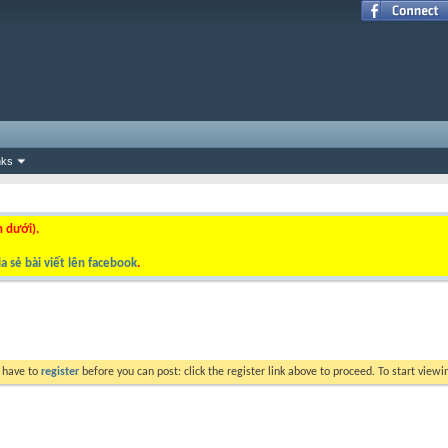
nks
n dưới).
a sẻ bài viết lên facebook
.
y have to
register
before you can post: click the register link above to proceed. To start view