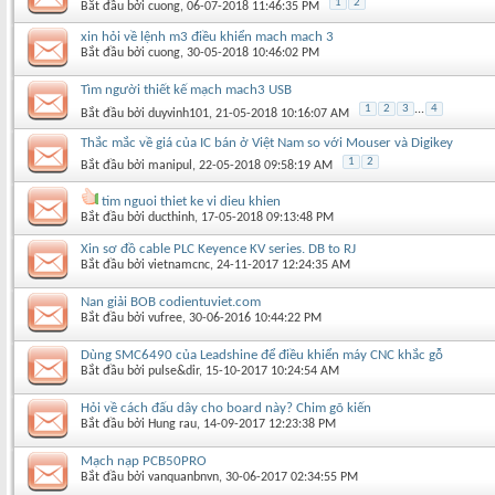
1
2
Bắt đầu bởi
cuong
‎, 06-07-2018 11:46:35 PM
xin hỏi về lệnh m3 điều khiển mach mach 3
Bắt đầu bởi
cuong
‎, 30-05-2018 10:46:02 PM
Tìm người thiết kế mạch mach3 USB
1
2
3
...
4
Bắt đầu bởi
duyvinh101
‎, 21-05-2018 10:16:07 AM
Thắc mắc về giá của IC bán ở Việt Nam so với Mouser và Digikey
1
2
Bắt đầu bởi
manipul
‎, 22-05-2018 09:58:19 AM
tim nguoi thiet ke vi dieu khien
Bắt đầu bởi
ducthinh
‎, 17-05-2018 09:13:48 PM
Xin sơ đồ cable PLC Keyence KV series. DB to RJ
Bắt đầu bởi
vietnamcnc
‎, 24-11-2017 12:24:35 AM
Nan giải BOB codientuviet.com
Bắt đầu bởi
vufree
‎, 30-06-2016 10:44:22 PM
Dùng SMC6490 của Leadshine để điều khiển máy CNC khắc gỗ
Bắt đầu bởi
pulse&dir
‎, 15-10-2017 10:24:54 AM
Hỏi về cách đấu dây cho board này? Chim gõ kiến
Bắt đầu bởi
Hung rau
‎, 14-09-2017 12:23:38 PM
Mạch nạp PCB50PRO
Bắt đầu bởi
vanquanbnvn
‎, 30-06-2017 02:34:55 PM