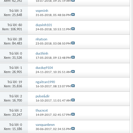
Xem: 62,392
16-07-2018,
09:35:19 AM
Trả lời: 3
vopminh
Xem: 25,648
31-05-2018,
05:48:06 PM
Trả lời: 60
duyvinh101
Xem: 106,901
24-05-2018,
10:53:11 PM
Trả lời: 28
nhatson
Xem: 84,483
23-05-2018,
03:08:50 PM
Trả lời: 0
ducthinh
Xem: 31,526
17-05-2018,
09:13:48 PM
Trả lời: 1
ducduy9104
Xem: 26,905
24-11-2017,
10:35:51 AM
Trả lời: 19
ngaitran1990
Xem: 35,656
16-10-2017,
08:13:07 PM
Trả lời: 2
pulse&dir
Xem: 16,700
16-10-2017,
11:01:47 AM
Trả lời: 2
thucncvt
Xem: 33,247
14-09-2017,
02:45:57 PM
Trả lời: 0
vanquanbnvn
Xem: 15,186
30-06-2017,
02:34:55 PM