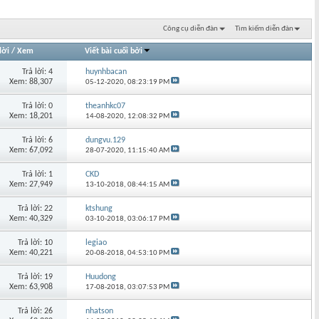
Công cụ diễn đàn
Tìm kiếm diễn đàn
lời
/
Xem
Viết bài cuối bởi
Trả lời: 4
huynhbacan
Xem: 88,307
05-12-2020,
08:23:19 PM
Trả lời: 0
theanhkc07
Xem: 18,201
14-08-2020,
12:08:32 PM
Trả lời: 6
dungvu.129
Xem: 67,092
28-07-2020,
11:15:40 AM
Trả lời: 1
CKD
Xem: 27,949
13-10-2018,
08:44:15 AM
Trả lời: 22
ktshung
Xem: 40,329
03-10-2018,
03:06:17 PM
Trả lời: 10
legiao
Xem: 40,221
20-08-2018,
04:53:10 PM
Trả lời: 19
Huudong
Xem: 63,908
17-08-2018,
03:07:53 PM
Trả lời: 26
nhatson