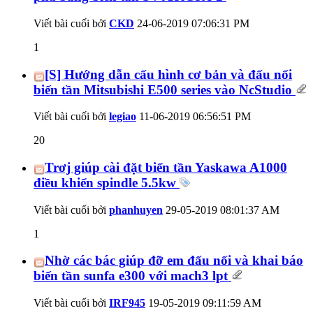
Viết bài cuối bởi
CKD
24-06-2019
07:06:31 PM
1
[S] Hướng dẫn cấu hình cơ bản và đấu nối
biến tần Mitsubishi E500 series vào NcStudio
Viết bài cuối bởi
legiao
11-06-2019
06:56:51 PM
20
Trơj giúp cài đặt biến tần Yaskawa A1000
điều khiển spindle 5.5kw
Viết bài cuối bởi
phanhuyen
29-05-2019
08:01:37 AM
1
Nhờ các bác giúp đỡ em đấu nối và khai báo
biến tần sunfa e300 với mach3 lpt
Viết bài cuối bởi
IRF945
19-05-2019
09:11:59 AM