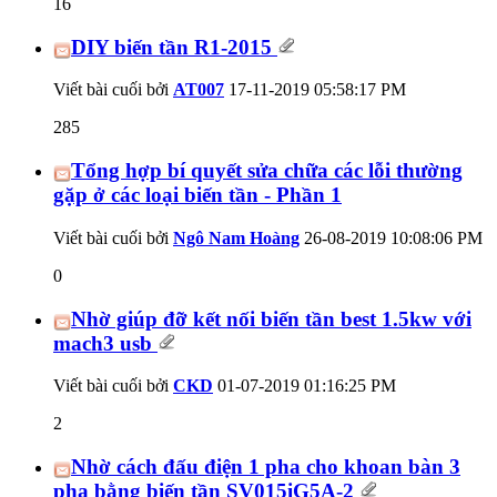
16
DIY biến tần R1-2015
Viết bài cuối bởi
AT007
17-11-2019
05:58:17 PM
285
Tổng hợp bí quyết sửa chữa các lỗi thường
gặp ở các loại biến tần - Phần 1
Viết bài cuối bởi
Ngô Nam Hoàng
26-08-2019
10:08:06 PM
0
Nhờ giúp đỡ kết nối biến tần best 1.5kw với
mach3 usb
Viết bài cuối bởi
CKD
01-07-2019
01:16:25 PM
2
Nhờ cách đấu điện 1 pha cho khoan bàn 3
pha bằng biến tần SV015iG5A-2