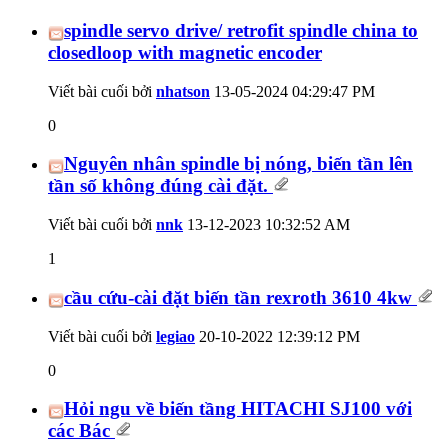
spindle servo drive/ retrofit spindle china to
closedloop with magnetic encoder
Viết bài cuối bởi
nhatson
13-05-2024
04:29:47 PM
0
Nguyên nhân spindle bị nóng, biến tần lên
tần số không đúng cài đặt.
Viết bài cuối bởi
nnk
13-12-2023
10:32:52 AM
1
cầu cứu-cài đặt biến tần rexroth 3610 4kw
Viết bài cuối bởi
legiao
20-10-2022
12:39:12 PM
0
Hỏi ngu về biến tầng HITACHI SJ100 với
các Bác