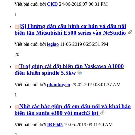
Viết bài cuối bởi
CKD
24-06-2019
07:06:31 PM
1
[S] Hướng dẫn cấu hình cơ bản và đấu nối
biến tần Mitsubishi E500 series vào NcStudio
Viết bài cuối bởi
legiao
11-06-2019
06:56:51 PM
20
Trơj giúp cài đặt biến tần Yaskawa A1000
điều khiển spindle 5.5kw
Viết bài cuối bởi
phanhuyen
29-05-2019
08:01:37 AM
1
Nhờ các bác giúp đỡ em đấu nối và khai báo
biến tần sunfa e300 với mach3 lpt
Viết bài cuối bởi
IRF945
19-05-2019
09:11:59 AM
3