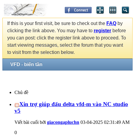
If this is your first visit, be sure to check out the
FAQ
by
clicking the link above. You may have to
register
before
you can post: click the register link above to proceed. To
start viewing messages, select the forum that you want
to visit from the selection below.
VFD - biến tần
Chủ đề
Xin trợ giúp đấu delta vfd-m vào NC studio
v5
Viết bài cuối bởi
giacongapluchn
03-04-2025
02:31:49 AM
0