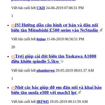
Viết bài cuối bởi
CKD
24-06-2019
07:06:31 PM
1
[S] Hướng dẫn cấu hình cơ bản và đấu nối
biến tần Mitsubishi E500 series vào NcStudio
Viết bài cuối bởi
legiao
11-06-2019
06:56:51 PM
20
Trơj giúp cài đặt biến tần Yaskawa A1000
điều khiển spindle 5.5kw
Viết bài cuối bởi
phanhuyen
29-05-2019
08:01:37 AM
1
Nhờ các bác giúp đỡ em đấu nối và khai báo
biến tần sunfa e300 với mach3 lpt
Viết bài cuối bởi
IRF945
19-05-2019
09:11:59 AM