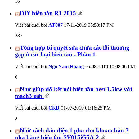
16
DIY biến tần R1-2015
Viết bài cuối bởi
AT007
17-11-2019
05:58:17 PM
285
Tổng hợp bí quyết sửa chữa các lỗi thường
gặp ở các loại biến tần - Phần 1
Viết bài cuối bởi
Ngô Nam Hoàng
26-08-2019
10:08:06 PM
0
Nhờ giúp đỡ kết nối biến tần best 1.5kw với
mach3 usb
Viết bài cuối bởi
CKD
01-07-2019
01:16:25 PM
2
Nhờ cách đấu điện 1 pha cho khoan bàn 3
pha bằng biến tần SV015iG5A-2