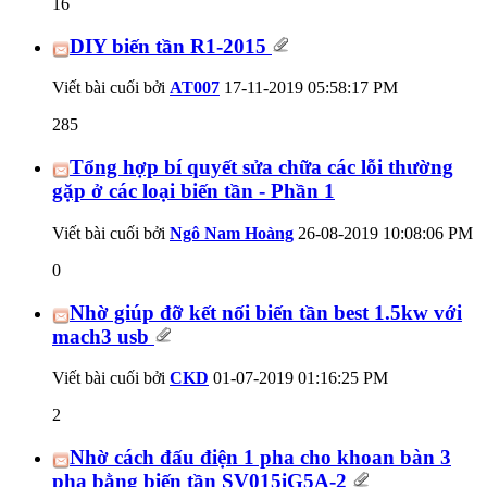
16
DIY biến tần R1-2015
Viết bài cuối bởi
AT007
17-11-2019
05:58:17 PM
285
Tổng hợp bí quyết sửa chữa các lỗi thường
gặp ở các loại biến tần - Phần 1
Viết bài cuối bởi
Ngô Nam Hoàng
26-08-2019
10:08:06 PM
0
Nhờ giúp đỡ kết nối biến tần best 1.5kw với
mach3 usb
Viết bài cuối bởi
CKD
01-07-2019
01:16:25 PM
2
Nhờ cách đấu điện 1 pha cho khoan bàn 3
pha bằng biến tần SV015iG5A-2