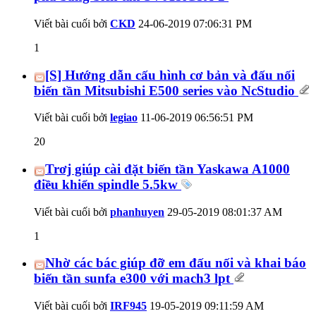
Viết bài cuối bởi
CKD
24-06-2019
07:06:31 PM
1
[S] Hướng dẫn cấu hình cơ bản và đấu nối
biến tần Mitsubishi E500 series vào NcStudio
Viết bài cuối bởi
legiao
11-06-2019
06:56:51 PM
20
Trơj giúp cài đặt biến tần Yaskawa A1000
điều khiển spindle 5.5kw
Viết bài cuối bởi
phanhuyen
29-05-2019
08:01:37 AM
1
Nhờ các bác giúp đỡ em đấu nối và khai báo
biến tần sunfa e300 với mach3 lpt
Viết bài cuối bởi
IRF945
19-05-2019
09:11:59 AM