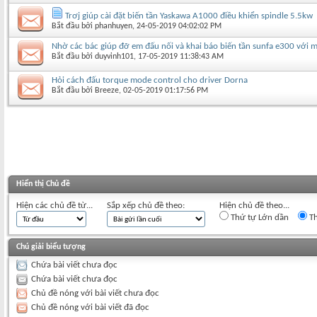
Trơj giúp cài đặt biến tần Yaskawa A1000 điều khiển spindle 5.5kw
Bắt đầu bởi
phanhuyen
‎, 24-05-2019 04:02:02 PM
Nhờ các bác giúp đỡ em đấu nối và khai báo biến tần sunfa e300 với m
Bắt đầu bởi
duyvinh101
‎, 17-05-2019 11:38:43 AM
Hỏi cách đấu torque mode control cho driver Dorna
Bắt đầu bởi
Breeze
‎, 02-05-2019 01:17:56 PM
Hiển thị Chủ đề
Hiện các chủ đề từ...
Sắp xếp chủ đề theo:
Hiện chủ đề theo...
Thứ tự Lớn dần
Th
Chú giải biểu tượng
Chứa bài viết chưa đọc
Chứa bài viết chưa đọc
Chủ đề nóng với bài viết chưa đọc
Chủ đề nóng với bài viết đã đọc