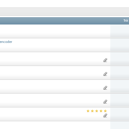
Trả 
c encoder