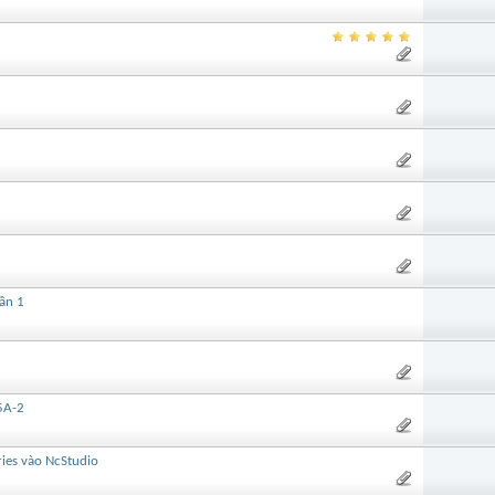
hần 1
5A-2
ries vào NcStudio