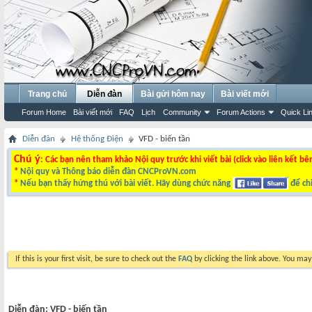
Trang chủ
Diễn đàn
Bài gửi hôm nay
Bài viết mới
Forum Home
Bài viết mới
FAQ
Lịch
Community
Forum Actions
Quick Li
Diễn đàn
Hệ thống Điện
VFD - biến tần
Chú ý
: Các bạn nên tham khảo Nội quy trước khi viết bài (click vào liên kết bê
*
Nội quy và Thông báo diễn đàn CNCProVN.com
*
Nếu bạn thấy hứng thú với bài viết. Hãy dùng chức năng
để chi
If this is your first visit, be sure to check out the
FAQ
by clicking the link above. You ma
Diễn đàn:
VFD - biến tần