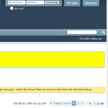
Trợ giúp
Đăng Ký
Ghi nhớ?
Tìm kiếm nâng cao
ing messages, select the forum that you want to visit from the selection below.
Trang 1 của 6
1
2
3
...
Chủ đề từ 1 đến 20 của 109
Cuối