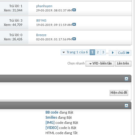
Trả lời: 1
phanhuyen
Xem: 31,044
29-05-2019,
08:01:37 AM
Trả lời: 3
IRF945
Xem: 44,709
19-05-2019,
09:11:59 AM
Trả lời: 0
Breeze
Xem: 26,426
02-05-2019,
01:17:56 PM
Trang 1 của 6
1
2
3
...
Cuối
Chọn nhanh
VFD - biến tần
Lên trên
BB code
đang
Bật
Smilies
đang
Bật
[IMG]
code đang
Bật
[VIDEO]
code is
Bật
HTML code đang
Tắt