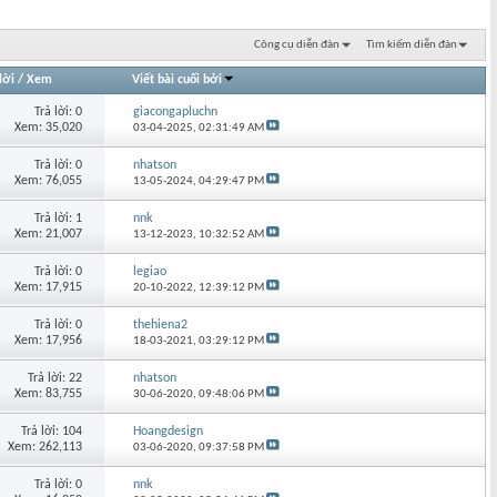
Công cụ diễn đàn
Tìm kiếm diễn đàn
lời
/
Xem
Viết bài cuối bởi
Trả lời: 0
giacongapluchn
Xem: 35,020
03-04-2025,
02:31:49 AM
Trả lời: 0
nhatson
Xem: 76,055
13-05-2024,
04:29:47 PM
Trả lời: 1
nnk
Xem: 21,007
13-12-2023,
10:32:52 AM
Trả lời: 0
legiao
Xem: 17,915
20-10-2022,
12:39:12 PM
Trả lời: 0
thehiena2
Xem: 17,956
18-03-2021,
03:29:12 PM
Trả lời: 22
nhatson
Xem: 83,755
30-06-2020,
09:48:06 PM
Trả lời: 104
Hoangdesign
Xem: 262,113
03-06-2020,
09:37:58 PM
Trả lời: 0
nnk