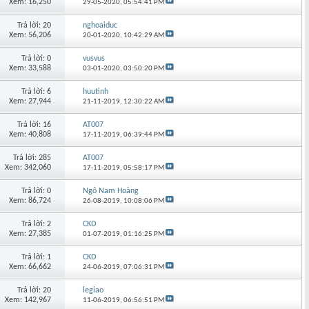
Xem: 16,250
29-05-2020,
05:54:41 PM
Trả lời: 20
nghoaiduc
Xem: 56,206
20-01-2020,
10:42:29 AM
Trả lời: 0
vusvus
Xem: 33,588
03-01-2020,
03:50:20 PM
Trả lời: 6
huutinh
Xem: 27,944
21-11-2019,
12:30:22 AM
Trả lời: 16
AT007
Xem: 40,808
17-11-2019,
06:39:44 PM
Trả lời: 285
AT007
Xem: 342,060
17-11-2019,
05:58:17 PM
Trả lời: 0
Ngô Nam Hoàng
Xem: 86,724
26-08-2019,
10:08:06 PM
Trả lời: 2
CKD
Xem: 27,385
01-07-2019,
01:16:25 PM
Trả lời: 1
CKD
Xem: 66,662
24-06-2019,
07:06:31 PM
Trả lời: 20
legiao
Xem: 142,967
11-06-2019,
06:56:51 PM