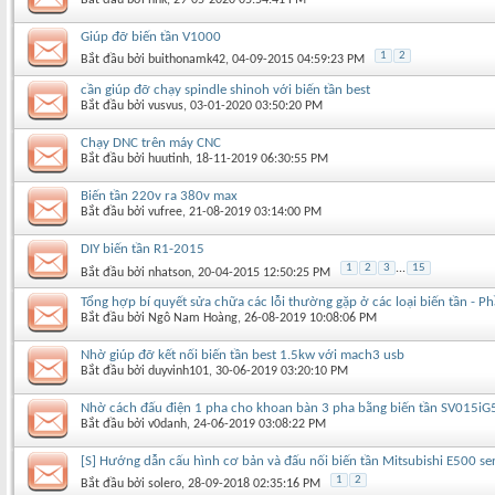
Giúp đỡ biến tần V1000
1
2
Bắt đầu bởi
buithonamk42
‎, 04-09-2015 04:59:23 PM
cần giúp đỡ chạy spindle shinoh với biến tần best
Bắt đầu bởi
vusvus
‎, 03-01-2020 03:50:20 PM
Chạy DNC trên máy CNC
Bắt đầu bởi
huutinh
‎, 18-11-2019 06:30:55 PM
Biến tần 220v ra 380v max
Bắt đầu bởi
vufree
‎, 21-08-2019 03:14:00 PM
DIY biến tần R1-2015
1
2
3
...
15
Bắt đầu bởi
nhatson
‎, 20-04-2015 12:50:25 PM
Tổng hợp bí quyết sửa chữa các lỗi thường gặp ở các loại biến tần - P
Bắt đầu bởi
Ngô Nam Hoàng
‎, 26-08-2019 10:08:06 PM
Nhờ giúp đỡ kết nối biến tần best 1.5kw với mach3 usb
Bắt đầu bởi
duyvinh101
‎, 30-06-2019 03:20:10 PM
Nhờ cách đấu điện 1 pha cho khoan bàn 3 pha bằng biến tần SV015iG
Bắt đầu bởi
v0danh
‎, 24-06-2019 03:08:22 PM
[S] Hướng dẫn cấu hình cơ bản và đấu nối biến tần Mitsubishi E500 se
1
2
Bắt đầu bởi
solero
‎, 28-09-2018 02:35:16 PM