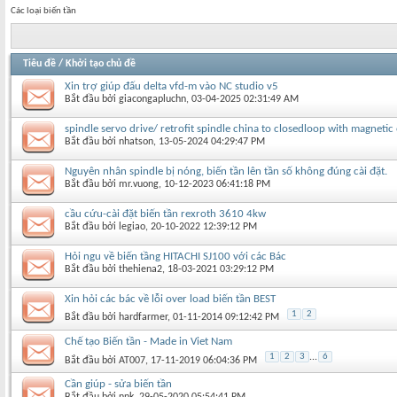
Các loại biến tần
Tiêu đề
/
Khởi tạo chủ đề
Xin trợ giúp đấu delta vfd-m vào NC studio v5
Bắt đầu bởi
giacongapluchn
‎, 03-04-2025 02:31:49 AM
spindle servo drive/ retrofit spindle china to closedloop with magneti
Bắt đầu bởi
nhatson
‎, 13-05-2024 04:29:47 PM
Nguyên nhân spindle bị nóng, biến tần lên tần số không đúng cài đặt.
Bắt đầu bởi
mr.vuong
‎, 10-12-2023 06:41:18 PM
cầu cứu-cài đặt biến tần rexroth 3610 4kw
Bắt đầu bởi
legiao
‎, 20-10-2022 12:39:12 PM
Hỏi ngu về biến tầng HITACHI SJ100 với các Bác
Bắt đầu bởi
thehiena2
‎, 18-03-2021 03:29:12 PM
Xin hỏi các bác về lỗi over load biến tần BEST
1
2
Bắt đầu bởi
hardfarmer
‎, 01-11-2014 09:12:42 PM
Chế tạo Biến tần - Made in Viet Nam
1
2
3
...
6
Bắt đầu bởi
AT007
‎, 17-11-2019 06:04:36 PM
Cần giúp - sửa biến tần
Bắt đầu bởi
nnk
‎, 29-05-2020 05:54:41 PM