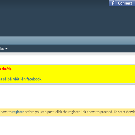
nks
n dưới).
a sẻ bài viết lên facebook
.
y have to
register
before you can post: click the register link above to proceed. To start view