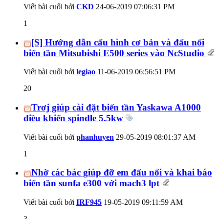
Viết bài cuối bởi
CKD
24-06-2019
07:06:31 PM
1
[S] Hướng dẫn cấu hình cơ bản và đấu nối
biến tần Mitsubishi E500 series vào NcStudio
Viết bài cuối bởi
legiao
11-06-2019
06:56:51 PM
20
Trơj giúp cài đặt biến tần Yaskawa A1000
điều khiển spindle 5.5kw
Viết bài cuối bởi
phanhuyen
29-05-2019
08:01:37 AM
1
Nhờ các bác giúp đỡ em đấu nối và khai báo
biến tần sunfa e300 với mach3 lpt
Viết bài cuối bởi
IRF945
19-05-2019
09:11:59 AM
3