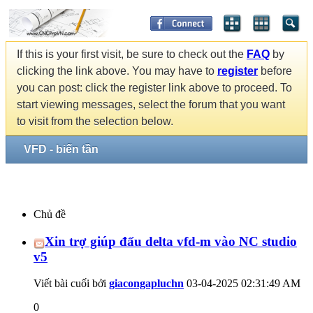
If this is your first visit, be sure to check out the
FAQ
by
clicking the link above. You may have to
register
before
you can post: click the register link above to proceed. To
start viewing messages, select the forum that you want
to visit from the selection below.
VFD - biến tần
Chủ đề
Xin trợ giúp đấu delta vfd-m vào NC studio
v5
Viết bài cuối bởi
giacongapluchn
03-04-2025
02:31:49 AM
0