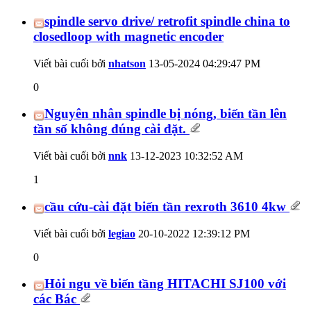
spindle servo drive/ retrofit spindle china to
closedloop with magnetic encoder
Viết bài cuối bởi
nhatson
13-05-2024
04:29:47 PM
0
Nguyên nhân spindle bị nóng, biến tần lên
tần số không đúng cài đặt.
Viết bài cuối bởi
nnk
13-12-2023
10:32:52 AM
1
cầu cứu-cài đặt biến tần rexroth 3610 4kw
Viết bài cuối bởi
legiao
20-10-2022
12:39:12 PM
0
Hỏi ngu về biến tầng HITACHI SJ100 với
các Bác