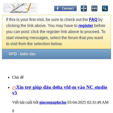
If this is your first visit, be sure to check out the
FAQ
by
clicking the link above. You may have to
register
before
you can post: click the register link above to proceed. To
start viewing messages, select the forum that you want
to visit from the selection below.
VFD - biến tần
Chủ đề
Xin trợ giúp đấu delta vfd-m vào NC studio
v5
Viết bài cuối bởi
giacongapluchn
03-04-2025
02:31:49 AM
0