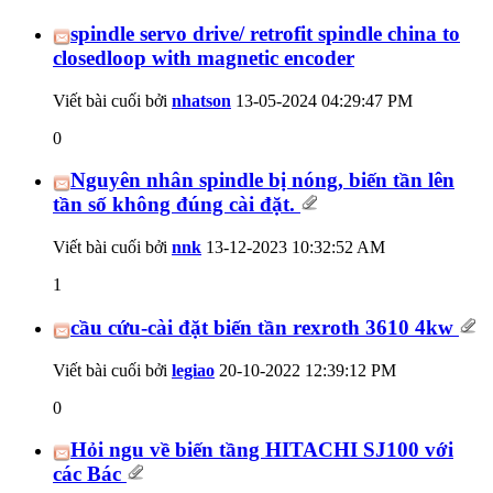
spindle servo drive/ retrofit spindle china to
closedloop with magnetic encoder
Viết bài cuối bởi
nhatson
13-05-2024
04:29:47 PM
0
Nguyên nhân spindle bị nóng, biến tần lên
tần số không đúng cài đặt.
Viết bài cuối bởi
nnk
13-12-2023
10:32:52 AM
1
cầu cứu-cài đặt biến tần rexroth 3610 4kw
Viết bài cuối bởi
legiao
20-10-2022
12:39:12 PM
0
Hỏi ngu về biến tầng HITACHI SJ100 với
các Bác