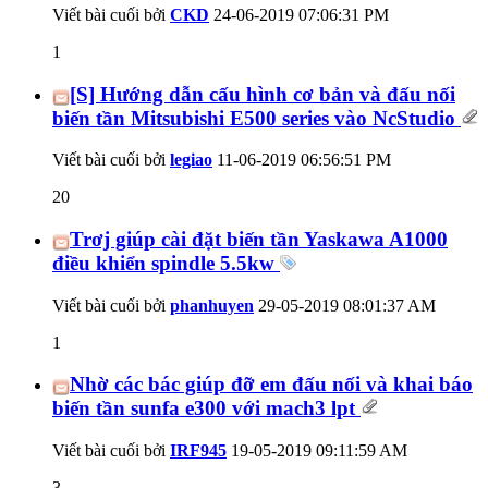
Viết bài cuối bởi
CKD
24-06-2019
07:06:31 PM
1
[S] Hướng dẫn cấu hình cơ bản và đấu nối
biến tần Mitsubishi E500 series vào NcStudio
Viết bài cuối bởi
legiao
11-06-2019
06:56:51 PM
20
Trơj giúp cài đặt biến tần Yaskawa A1000
điều khiển spindle 5.5kw
Viết bài cuối bởi
phanhuyen
29-05-2019
08:01:37 AM
1
Nhờ các bác giúp đỡ em đấu nối và khai báo
biến tần sunfa e300 với mach3 lpt
Viết bài cuối bởi
IRF945
19-05-2019
09:11:59 AM
3