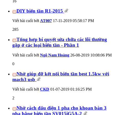
16
DIY biến tần R1-2015
Viết bài cuối bởi
AT007
17-11-2019
05:58:17 PM
285
Tổng hợp bí quyết sửa chữa các lỗi thường
gặp ở các loại biến tần - Phần 1
Viết bài cuối bởi
Ngô Nam Hoàng
26-08-2019
10:08:06 PM
0
Nhờ giúp đỡ kết nối biến tần best 1.5kw với
mach3 usb
Viết bài cuối bởi
CKD
01-07-2019
01:16:25 PM
2
Nhờ cách đấu điện 1 pha cho khoan bàn 3
pha bằng biến tần SV015iG5A-2