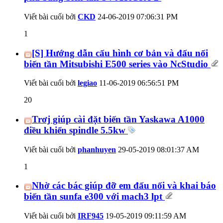
Viết bài cuối bởi
CKD
24-06-2019
07:06:31 PM
1
[S] Hướng dẫn cấu hình cơ bản và đấu nối
biến tần Mitsubishi E500 series vào NcStudio
Viết bài cuối bởi
legiao
11-06-2019
06:56:51 PM
20
Trơj giúp cài đặt biến tần Yaskawa A1000
điều khiển spindle 5.5kw
Viết bài cuối bởi
phanhuyen
29-05-2019
08:01:37 AM
1
Nhờ các bác giúp đỡ em đấu nối và khai báo
biến tần sunfa e300 với mach3 lpt
Viết bài cuối bởi
IRF945
19-05-2019
09:11:59 AM