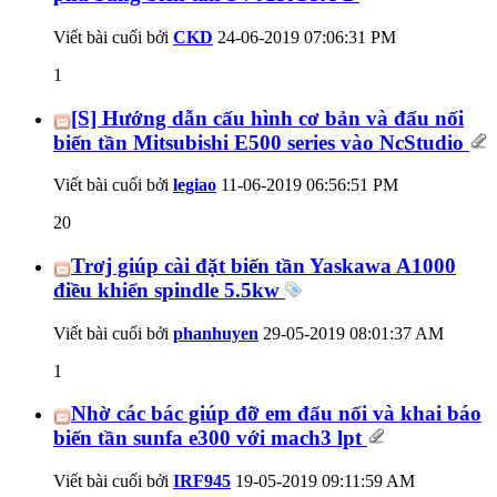
Viết bài cuối bởi
CKD
24-06-2019
07:06:31 PM
1
[S] Hướng dẫn cấu hình cơ bản và đấu nối
biến tần Mitsubishi E500 series vào NcStudio
Viết bài cuối bởi
legiao
11-06-2019
06:56:51 PM
20
Trơj giúp cài đặt biến tần Yaskawa A1000
điều khiển spindle 5.5kw
Viết bài cuối bởi
phanhuyen
29-05-2019
08:01:37 AM
1
Nhờ các bác giúp đỡ em đấu nối và khai báo
biến tần sunfa e300 với mach3 lpt
Viết bài cuối bởi
IRF945
19-05-2019
09:11:59 AM