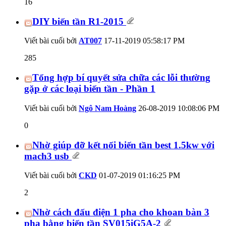
16
DIY biến tần R1-2015
Viết bài cuối bởi
AT007
17-11-2019
05:58:17 PM
285
Tổng hợp bí quyết sửa chữa các lỗi thường
gặp ở các loại biến tần - Phần 1
Viết bài cuối bởi
Ngô Nam Hoàng
26-08-2019
10:08:06 PM
0
Nhờ giúp đỡ kết nối biến tần best 1.5kw với
mach3 usb
Viết bài cuối bởi
CKD
01-07-2019
01:16:25 PM
2
Nhờ cách đấu điện 1 pha cho khoan bàn 3
pha bằng biến tần SV015iG5A-2