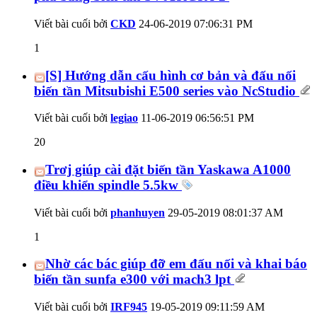
Viết bài cuối bởi
CKD
24-06-2019
07:06:31 PM
1
[S] Hướng dẫn cấu hình cơ bản và đấu nối
biến tần Mitsubishi E500 series vào NcStudio
Viết bài cuối bởi
legiao
11-06-2019
06:56:51 PM
20
Trơj giúp cài đặt biến tần Yaskawa A1000
điều khiển spindle 5.5kw
Viết bài cuối bởi
phanhuyen
29-05-2019
08:01:37 AM
1
Nhờ các bác giúp đỡ em đấu nối và khai báo
biến tần sunfa e300 với mach3 lpt
Viết bài cuối bởi
IRF945
19-05-2019
09:11:59 AM