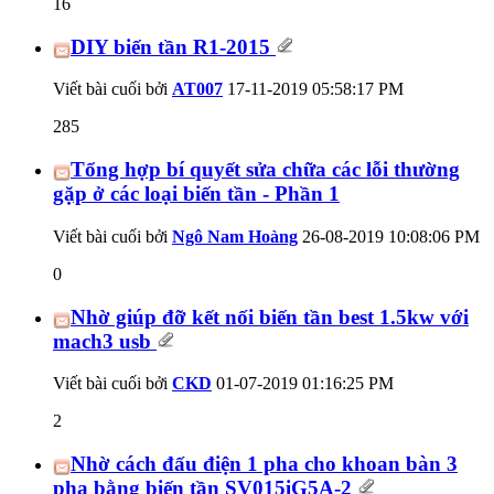
16
DIY biến tần R1-2015
Viết bài cuối bởi
AT007
17-11-2019
05:58:17 PM
285
Tổng hợp bí quyết sửa chữa các lỗi thường
gặp ở các loại biến tần - Phần 1
Viết bài cuối bởi
Ngô Nam Hoàng
26-08-2019
10:08:06 PM
0
Nhờ giúp đỡ kết nối biến tần best 1.5kw với
mach3 usb
Viết bài cuối bởi
CKD
01-07-2019
01:16:25 PM
2
Nhờ cách đấu điện 1 pha cho khoan bàn 3
pha bằng biến tần SV015iG5A-2