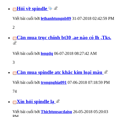
Hỏi về spindle
Viết bài cuối bởi
lethanhtungnb89
31-07-2018
02:42:59 PM
2
Cần mua trục chính bt30 ,ae nào có lh ,Tks.
Viết bài cuối bởi
longdq
06-07-2018
08:27:42 AM
3
Cần mua spindle atc khắc kim loại màu
Viết bài cuối bởi
trongnghia091
07-06-2018
07:18:59 PM
74
Xin hỏi spindle lạ
Viết bài cuối bởi
Thichtuusacdaisu
26-05-2018
05:20:03
PM