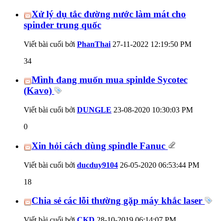
Xử lý dụ tắc đường nước làm mát cho
spinder trung quốc
Viết bài cuối bởi
PhanThai
27-11-2022
12:19:50 PM
34
Mình đang muốn mua spinlde Sycotec
(Kavo)
Viết bài cuối bởi
DUNGLE
23-08-2020
10:30:03 PM
0
Xin hỏi cách dùng spindle Fanuc
Viết bài cuối bởi
ducduy9104
26-05-2020
06:53:44 PM
18
Chia sẻ các lỗi thường gặp máy khắc laser
Viết bài cuối bởi
CKD
28-10-2019
06:14:07 PM