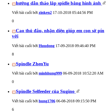
hướng dẫn tháo lắp spidle bằng hình ảnh
Viết bài cuối bởi
zinken2
17-10-2018
05:44:56 PM
0
Cao thủ đâu, nhận diện giúp em con sờ pín
với
Viết bài cuối bởi
Huudong
17-09-2018
09:46:40 PM
8
Spindle ZhenYu
Viết bài cuối bởi
minhhung999
06-09-2018
10:52:20 AM
0
Spindle Selfeeder của Sugino
Viết bài cuối bởi
hung1706
06-08-2018
09:15:50 PM
6