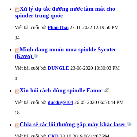
Xử lý dụ tắc đường nước làm mát cho
spinder trung quốc
Viết bài cuối bởi
PhanThai
27-11-2022
12:19:50 PM
34
Mình đang muốn mua spinlde Sycotec
(Kavo)
Viết bài cuối bởi
DUNGLE
23-08-2020
10:30:03 PM
0
Xin hỏi cách dùng spindle Fanuc
Viết bài cuối bởi
ducduy9104
26-05-2020
06:53:44 PM
18
Chia sẻ các lỗi thường gặp máy khắc laser
Viết bài cuối bởi
CKD
28-10-2019
06:14:07 PM