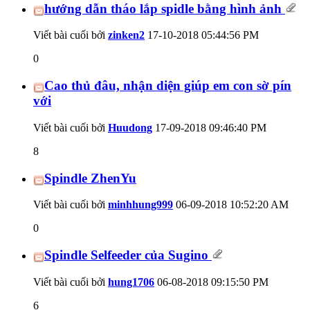
hướng dẫn tháo lắp spidle bằng hình ảnh
Viết bài cuối bởi
zinken2
17-10-2018
05:44:56 PM
0
Cao thủ đâu, nhận diện giúp em con sờ pín
với
Viết bài cuối bởi
Huudong
17-09-2018
09:46:40 PM
8
Spindle ZhenYu
Viết bài cuối bởi
minhhung999
06-09-2018
10:52:20 AM
0
Spindle Selfeeder của Sugino
Viết bài cuối bởi
hung1706
06-08-2018
09:15:50 PM
6