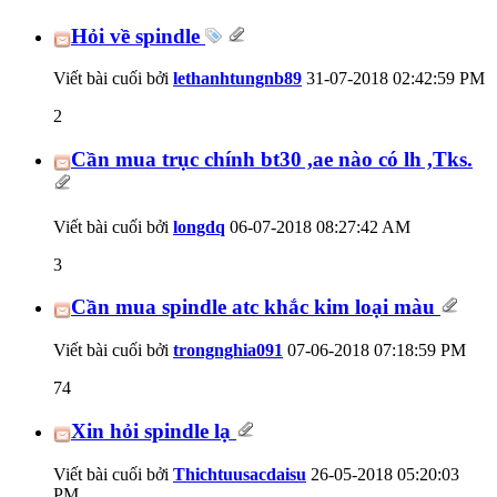
Hỏi về spindle
Viết bài cuối bởi
lethanhtungnb89
31-07-2018
02:42:59 PM
2
Cần mua trục chính bt30 ,ae nào có lh ,Tks.
Viết bài cuối bởi
longdq
06-07-2018
08:27:42 AM
3
Cần mua spindle atc khắc kim loại màu
Viết bài cuối bởi
trongnghia091
07-06-2018
07:18:59 PM
74
Xin hỏi spindle lạ
Viết bài cuối bởi
Thichtuusacdaisu
26-05-2018
05:20:03
PM