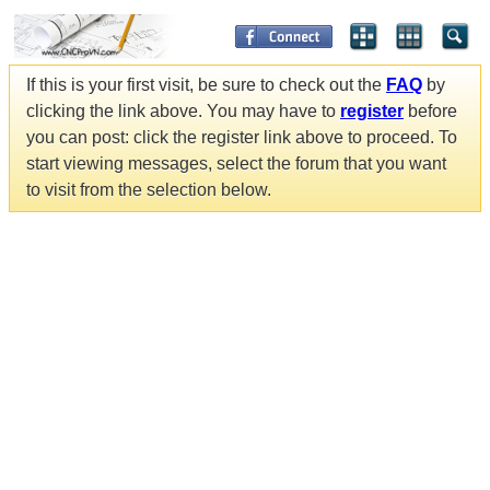
If this is your first visit, be sure to check out the
FAQ
by
clicking the link above. You may have to
register
before
you can post: click the register link above to proceed. To
start viewing messages, select the forum that you want
to visit from the selection below.