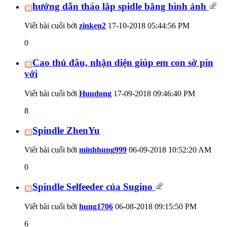
hướng dẫn tháo lắp spidle bằng hình ảnh
Viết bài cuối bởi
zinken2
17-10-2018
05:44:56 PM
0
Cao thủ đâu, nhận diện giúp em con sờ pín
với
Viết bài cuối bởi
Huudong
17-09-2018
09:46:40 PM
8
Spindle ZhenYu
Viết bài cuối bởi
minhhung999
06-09-2018
10:52:20 AM
0
Spindle Selfeeder của Sugino
Viết bài cuối bởi
hung1706
06-08-2018
09:15:50 PM
6