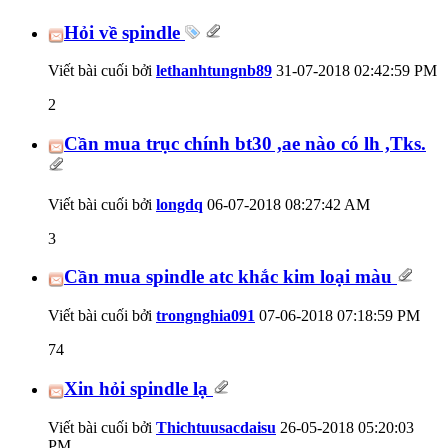
Hỏi về spindle
Viết bài cuối bởi
lethanhtungnb89
31-07-2018
02:42:59 PM
2
Cần mua trục chính bt30 ,ae nào có lh ,Tks.
Viết bài cuối bởi
longdq
06-07-2018
08:27:42 AM
3
Cần mua spindle atc khắc kim loại màu
Viết bài cuối bởi
trongnghia091
07-06-2018
07:18:59 PM
74
Xin hỏi spindle lạ
Viết bài cuối bởi
Thichtuusacdaisu
26-05-2018
05:20:03
PM