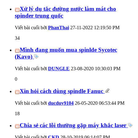
Xử lý dụ tắc đường nước làm mát cho
spinder trung quốc
Viết bài cuối bởi
PhanThai
27-11-2022
12:19:50 PM
34
Mình đang muốn mua spinlde Sycotec
(Kavo)
Viết bài cuối bởi
DUNGLE
23-08-2020
10:30:03 PM
0
Xin hỏi cách dùng spindle Fanuc
Viết bài cuối bởi
ducduy9104
26-05-2020
06:53:44 PM
18
Chia sẻ các lỗi thường gặp máy khắc laser
Viết bài cuối bởi
CKD
28-10-2019
06:14:07 PM