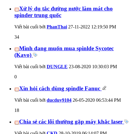
Xử lý dụ tắc đường nước làm mát cho
spinder trung quốc
Viết bài cuối bởi
PhanThai
27-11-2022
12:19:50 PM
34
Mình đang muốn mua spinlde Sycotec
(Kavo)
Viết bài cuối bởi
DUNGLE
23-08-2020
10:30:03 PM
0
Xin hỏi cách dùng spindle Fanuc
Viết bài cuối bởi
ducduy9104
26-05-2020
06:53:44 PM
18
Chia sẻ các lỗi thường gặp máy khắc laser
Viết bài cuối bởi
CKD
28-10-2019
06:14:07 PM