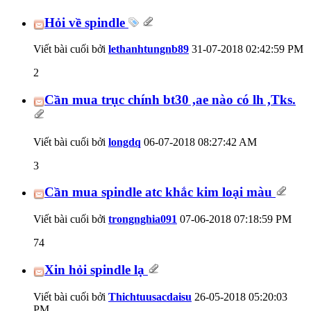
Hỏi về spindle
Viết bài cuối bởi
lethanhtungnb89
31-07-2018
02:42:59 PM
2
Cần mua trục chính bt30 ,ae nào có lh ,Tks.
Viết bài cuối bởi
longdq
06-07-2018
08:27:42 AM
3
Cần mua spindle atc khắc kim loại màu
Viết bài cuối bởi
trongnghia091
07-06-2018
07:18:59 PM
74
Xin hỏi spindle lạ
Viết bài cuối bởi
Thichtuusacdaisu
26-05-2018
05:20:03
PM