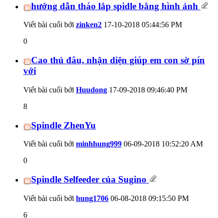
hướng dẫn tháo lắp spidle bằng hình ảnh
Viết bài cuối bởi
zinken2
17-10-2018
05:44:56 PM
0
Cao thủ đâu, nhận diện giúp em con sờ pín
với
Viết bài cuối bởi
Huudong
17-09-2018
09:46:40 PM
8
Spindle ZhenYu
Viết bài cuối bởi
minhhung999
06-09-2018
10:52:20 AM
0
Spindle Selfeeder của Sugino
Viết bài cuối bởi
hung1706
06-08-2018
09:15:50 PM
6