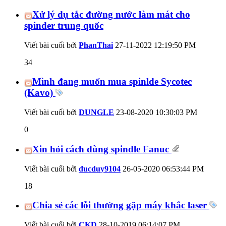
Xử lý dụ tắc đường nước làm mát cho
spinder trung quốc
Viết bài cuối bởi
PhanThai
27-11-2022
12:19:50 PM
34
Mình đang muốn mua spinlde Sycotec
(Kavo)
Viết bài cuối bởi
DUNGLE
23-08-2020
10:30:03 PM
0
Xin hỏi cách dùng spindle Fanuc
Viết bài cuối bởi
ducduy9104
26-05-2020
06:53:44 PM
18
Chia sẻ các lỗi thường gặp máy khắc laser
Viết bài cuối bởi
CKD
28-10-2019
06:14:07 PM