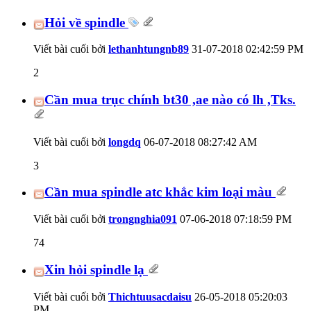
Hỏi về spindle
Viết bài cuối bởi
lethanhtungnb89
31-07-2018
02:42:59 PM
2
Cần mua trục chính bt30 ,ae nào có lh ,Tks.
Viết bài cuối bởi
longdq
06-07-2018
08:27:42 AM
3
Cần mua spindle atc khắc kim loại màu
Viết bài cuối bởi
trongnghia091
07-06-2018
07:18:59 PM
74
Xin hỏi spindle lạ
Viết bài cuối bởi
Thichtuusacdaisu
26-05-2018
05:20:03
PM