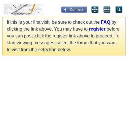
If this is your first visit, be sure to check out the
FAQ
by
clicking the link above. You may have to
register
before
you can post: click the register link above to proceed. To
start viewing messages, select the forum that you want
to visit from the selection below.