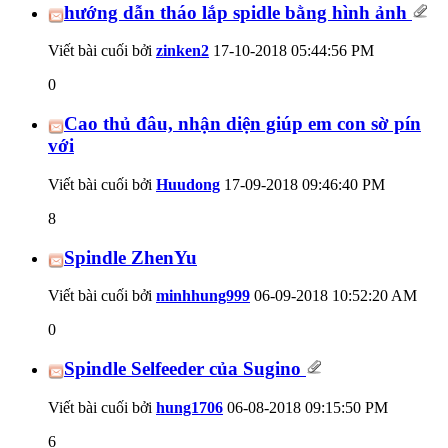
hướng dẫn tháo lắp spidle bằng hình ảnh
Viết bài cuối bởi
zinken2
17-10-2018
05:44:56 PM
0
Cao thủ đâu, nhận diện giúp em con sờ pín
với
Viết bài cuối bởi
Huudong
17-09-2018
09:46:40 PM
8
Spindle ZhenYu
Viết bài cuối bởi
minhhung999
06-09-2018
10:52:20 AM
0
Spindle Selfeeder của Sugino
Viết bài cuối bởi
hung1706
06-08-2018
09:15:50 PM
6