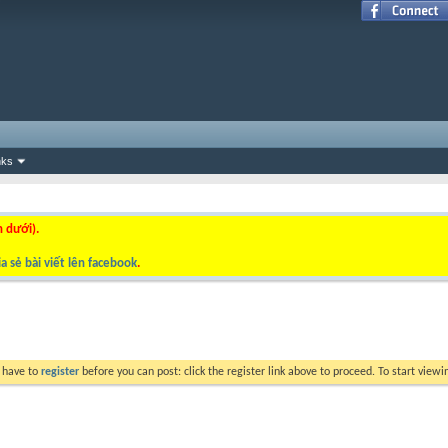
nks
n dưới).
a sẻ bài viết lên facebook
.
y have to
register
before you can post: click the register link above to proceed. To start view