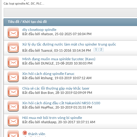
Các loại spindle AC, DC, PLC...
Tiêu đề
/
Khởi tạo chủ đề
diy closeloop spindle
Bắt đầu bởi
nhatson
‎, 25-02-2025 07:16:04 PM
Xử lý dụ tắc đường nước làm mát cho spinder trung quốc
1
2
Bắt đầu bởi
Tuancoi
‎, 03-11-2016 10:14:34 PM
Mình đang muốn mua spinlde Sycotec (Kavo)
Bắt đầu bởi
DUNGLE
‎, 23-08-2020 10:30:03 PM
Xin hỏi cách dùng spindle Fanuc
Bắt đầu bởi
ktshung
‎, 19-03-2019 10:07:12 AM
Chia sẻ các lỗi thường gặp máy khắc laser
Bắt đầu bởi
Bon Bon
‎, 28-10-2019 02:09:09 PM
Xin hỏi cách dùng đầu cắt Nakanishi NR50-5100
Bắt đầu bởi
HuyPhuc
‎, 20-10-2019 01:31:55 PM
Hỏi mua mỡ bôi trơn vòng bi spindle
Bắt đầu bởi
nhatduyxp
‎, 20-10-2017 10:37:11 AM
thành viên