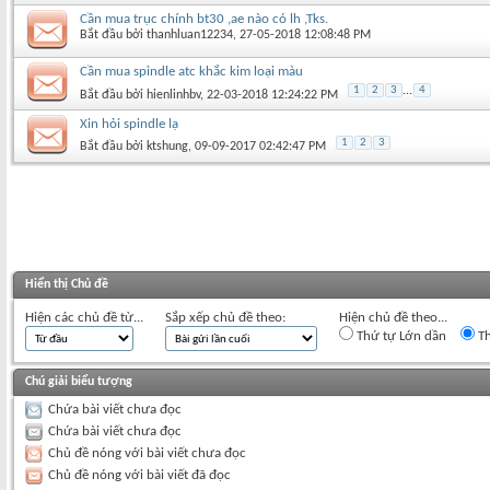
Cần mua trục chính bt30 ,ae nào có lh ,Tks.
Bắt đầu bởi
thanhluan12234
‎, 27-05-2018 12:08:48 PM
Cần mua spindle atc khắc kim loại màu
1
2
3
...
4
Bắt đầu bởi
hienlinhbv
‎, 22-03-2018 12:24:22 PM
Xin hỏi spindle lạ
1
2
3
Bắt đầu bởi
ktshung
‎, 09-09-2017 02:42:47 PM
Hiển thị Chủ đề
Hiện các chủ đề từ...
Sắp xếp chủ đề theo:
Hiện chủ đề theo...
Thứ tự Lớn dần
Th
Chú giải biểu tượng
Chứa bài viết chưa đọc
Chứa bài viết chưa đọc
Chủ đề nóng với bài viết chưa đọc
Chủ đề nóng với bài viết đã đọc