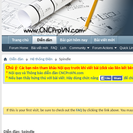
Trang chủ
Diễn đàn
Bài gửi hôm nay
Bài viết mới
Forum Home
Bài viết mới
FAQ
Lịch
Community
Forum Actions
Quick Li
Diễn đàn
Hệ thống Điện
Spindle
Chú ý
: Các bạn nên tham khảo Nội quy trước khi viết bài (click vào liên kết bê
*
Nội quy và Thông báo diễn đàn CNCProVN.com
*
Nếu bạn thấy hứng thú với bài viết. Hãy dùng chức năng
để chi
If this is your first visit, be sure to check out the
FAQ
by clicking the link above. You ma
Diễn đàn:
Spindle