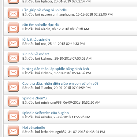
Bắt đầu bởi
tqdecor
‎, 23-01-2019 02:02:14 PM
Cần giúp về vòng bi Spindle
Bắt đầu bởi
nguyenlamhanphuong
‎, 15-12-2018 02:22:00 PM
cần tìm spindle đục đá
Bắt đầu bởi
aladin
‎, 08-12-2018 08:58:38 AM
lỗi bật tắt spindle
Bắt đầu bởi
nnk
‎, 28-11-2018 02:44:33 PM
Xin hỏi về mô tơ
Bắt đầu bởi
ktshung
‎, 28-10-2018 07:53:02 AM
hướng dẫn tháo lắp spidle bằng hình ảnh
Bắt đầu bởi
zinken2
‎, 17-10-2018 05:44:56 PM
Cao thủ đâu, nhận diện giúp em con sờ pín với
Bắt đầu bởi
Tuanlm
‎, 20-07-2018 07:04:59 PM
Spindle ZhenYu
Bắt đầu bởi
minhhung999
‎, 06-09-2018 10:52:20 AM
Spindle Selfeeder của Sugino
Bắt đầu bởi
nzhuhu
‎, 25-06-2018 11:55:26 PM
Hỏi về spindle
Bắt đầu bởi
lethanhtungnb89
‎, 31-07-2018 01:36:24 PM