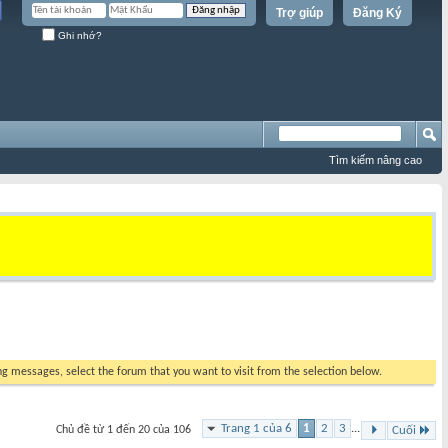
Trợ giúp
Đăng Ký
Ghi nhớ?
Tìm kiếm nâng cao
ing messages, select the forum that you want to visit from the selection below.
Trang 1 của 6
1
2
3
...
Chủ đề từ 1 đến 20 của 106
Cuối