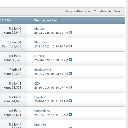
Công cụ diễn đàn
Tìm kiếm diễn đàn
lời
/
Xem
Viết bài cuối bởi
Trả lời: 0
nhatson
Xem: 32,944
25-02-2025,
07:16:04 PM
Trả lời: 34
PhanThai
Xem: 127,403
27-11-2022,
12:19:50 PM
Trả lời: 0
DUNGLE
Xem: 30,726
23-08-2020,
10:30:03 PM
Trả lời: 18
ducduy9104
Xem: 74,212
26-05-2020,
06:53:44 PM
Trả lời: 1
CKD
Xem: 61,301
28-10-2019,
06:14:07 PM
Trả lời: 0
HuyPhuc
Xem: 14,876
20-10-2019,
01:31:55 PM
Trả lời: 4
tanphuhieu
Xem: 27,691
22-07-2019,
11:11:05 AM
Trả lời: 4
hminhtq