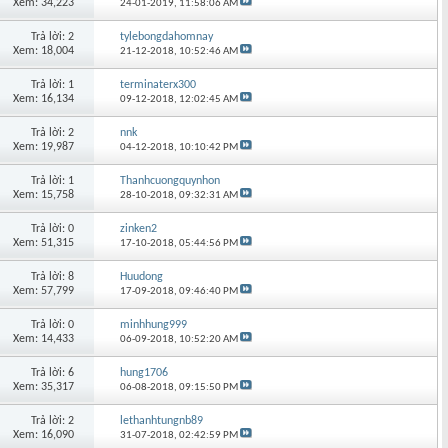
Xem: 34,223
24-01-2019,
11:58:06 AM
Trả lời: 2
tylebongdahomnay
Xem: 18,004
21-12-2018,
10:52:46 AM
Trả lời: 1
terminaterx300
Xem: 16,134
09-12-2018,
12:02:45 AM
Trả lời: 2
nnk
Xem: 19,987
04-12-2018,
10:10:42 PM
Trả lời: 1
Thanhcuongquynhon
Xem: 15,758
28-10-2018,
09:32:31 AM
Trả lời: 0
zinken2
Xem: 51,315
17-10-2018,
05:44:56 PM
Trả lời: 8
Huudong
Xem: 57,799
17-09-2018,
09:46:40 PM
Trả lời: 0
minhhung999
Xem: 14,433
06-09-2018,
10:52:20 AM
Trả lời: 6
hung1706
Xem: 35,317
06-08-2018,
09:15:50 PM
Trả lời: 2
lethanhtungnb89
Xem: 16,090
31-07-2018,
02:42:59 PM