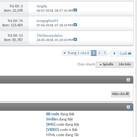
Trả lời: 3
longdq
Xem: 22,298
06-07-2018,
08:27:42 AM
Trả lời: 74
trongnghia091
Xem: 123,469
07-06-2018,
07:18:59 PM
Trả lời: 53
Thichtuusacdaisu
Xem: 85,787
26-05-2018,
05:20:03 PM
Trang 1 của 6
1
2
3
...
Cuối
Chọn nhanh
Spindle
Lên trên
BB code
đang
Bật
Smilies
đang
Bật
[IMG]
code đang
Bật
[VIDEO]
code is
Bật
HTML code đang
Tắt