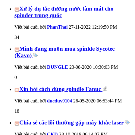
Xử lý dụ tắc đường nước làm mát cho
spinder trung quốc
Viết bài cuối bởi
PhanThai
27-11-2022
12:19:50 PM
34
Mình đang muốn mua spinlde Sycotec
(Kavo)
Viết bài cuối bởi
DUNGLE
23-08-2020
10:30:03 PM
0
Xin hỏi cách dùng spindle Fanuc
Viết bài cuối bởi
ducduy9104
26-05-2020
06:53:44 PM
18
Chia sẻ các lỗi thường gặp máy khắc laser
Viết bài cuối bởi
CKD
28-10-2019
06:14:07 PM