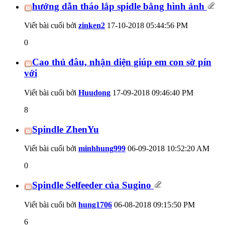
hướng dẫn tháo lắp spidle bằng hình ảnh
Viết bài cuối bởi
zinken2
17-10-2018
05:44:56 PM
0
Cao thủ đâu, nhận diện giúp em con sờ pín
với
Viết bài cuối bởi
Huudong
17-09-2018
09:46:40 PM
8
Spindle ZhenYu
Viết bài cuối bởi
minhhung999
06-09-2018
10:52:20 AM
0
Spindle Selfeeder của Sugino
Viết bài cuối bởi
hung1706
06-08-2018
09:15:50 PM
6