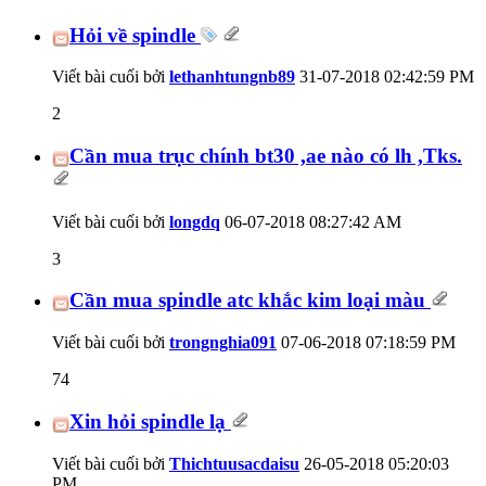
Hỏi về spindle
Viết bài cuối bởi
lethanhtungnb89
31-07-2018
02:42:59 PM
2
Cần mua trục chính bt30 ,ae nào có lh ,Tks.
Viết bài cuối bởi
longdq
06-07-2018
08:27:42 AM
3
Cần mua spindle atc khắc kim loại màu
Viết bài cuối bởi
trongnghia091
07-06-2018
07:18:59 PM
74
Xin hỏi spindle lạ
Viết bài cuối bởi
Thichtuusacdaisu
26-05-2018
05:20:03
PM