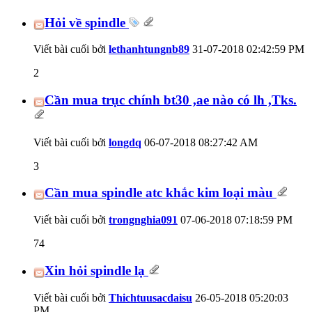
Hỏi về spindle
Viết bài cuối bởi
lethanhtungnb89
31-07-2018
02:42:59 PM
2
Cần mua trục chính bt30 ,ae nào có lh ,Tks.
Viết bài cuối bởi
longdq
06-07-2018
08:27:42 AM
3
Cần mua spindle atc khắc kim loại màu
Viết bài cuối bởi
trongnghia091
07-06-2018
07:18:59 PM
74
Xin hỏi spindle lạ
Viết bài cuối bởi
Thichtuusacdaisu
26-05-2018
05:20:03
PM