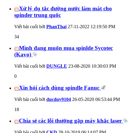
Xử lý dụ tắc đường nước làm mát cho
spinder trung quốc
Viết bài cuối bởi
PhanThai
27-11-2022
12:19:50 PM
34
Mình đang muốn mua spinlde Sycotec
(Kavo)
Viết bài cuối bởi
DUNGLE
23-08-2020
10:30:03 PM
0
Xin hỏi cách dùng spindle Fanuc
Viết bài cuối bởi
ducduy9104
26-05-2020
06:53:44 PM
18
Chia sẻ các lỗi thường gặp máy khắc laser
Viết bài cuối bởi
CKD
28-10-2019
06:14:07 PM