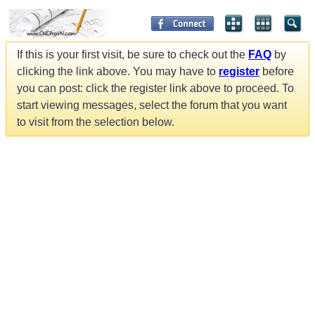
If this is your first visit, be sure to check out the
FAQ
by
clicking the link above. You may have to
register
before
you can post: click the register link above to proceed. To
start viewing messages, select the forum that you want
to visit from the selection below.