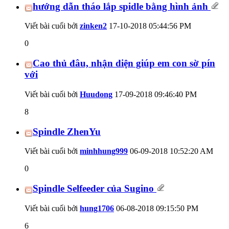
hướng dẫn tháo lắp spidle bằng hình ảnh
Viết bài cuối bởi
zinken2
17-10-2018
05:44:56 PM
0
Cao thủ đâu, nhận diện giúp em con sờ pín
với
Viết bài cuối bởi
Huudong
17-09-2018
09:46:40 PM
8
Spindle ZhenYu
Viết bài cuối bởi
minhhung999
06-09-2018
10:52:20 AM
0
Spindle Selfeeder của Sugino
Viết bài cuối bởi
hung1706
06-08-2018
09:15:50 PM
6