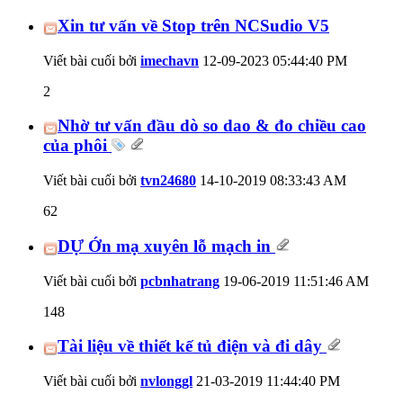
Xin tư vấn về Stop trên NCSudio V5
Viết bài cuối bởi
imechavn
12-09-2023
05:44:40 PM
2
Nhờ tư vấn đầu dò so dao & đo chiều cao
của phôi
Viết bài cuối bởi
tvn24680
14-10-2019
08:33:43 AM
62
DỰ Ớn mạ xuyên lỗ mạch in
Viết bài cuối bởi
pcbnhatrang
19-06-2019
11:51:46 AM
148
Tài liệu về thiết kế tủ điện và đi dây
Viết bài cuối bởi
nvlonggl
21-03-2019
11:44:40 PM