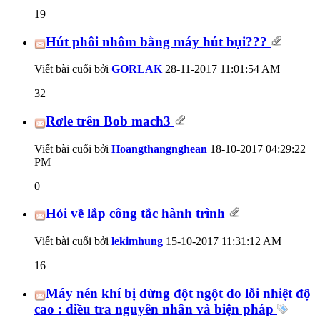
19
Hút phôi nhôm bằng máy hút bụi???
Viết bài cuối bởi
GORLAK
28-11-2017
11:01:54 AM
32
Rơle trên Bob mach3
Viết bài cuối bởi
Hoangthangnghean
18-10-2017
04:29:22
PM
0
Hỏi về lắp công tắc hành trình
Viết bài cuối bởi
lekimhung
15-10-2017
11:31:12 AM
16
Máy nén khí bị dừng đột ngột do lỗi nhiệt độ
cao : điều tra nguyên nhân và biện pháp