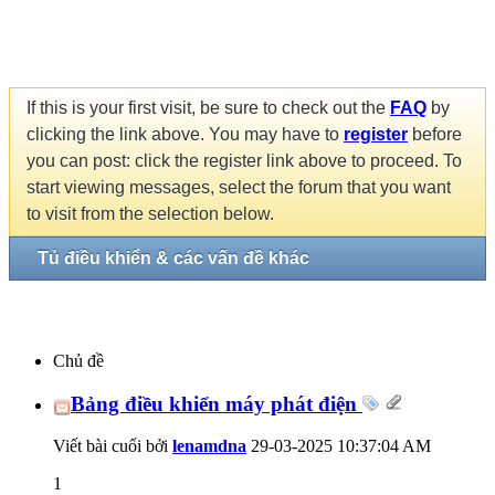
If this is your first visit, be sure to check out the
FAQ
by
clicking the link above. You may have to
register
before
you can post: click the register link above to proceed. To
start viewing messages, select the forum that you want
to visit from the selection below.
Tủ điều khiển & các vấn đề khác
Chủ đề
Bảng điều khiển máy phát điện
Viết bài cuối bởi
lenamdna
29-03-2025
10:37:04 AM
1