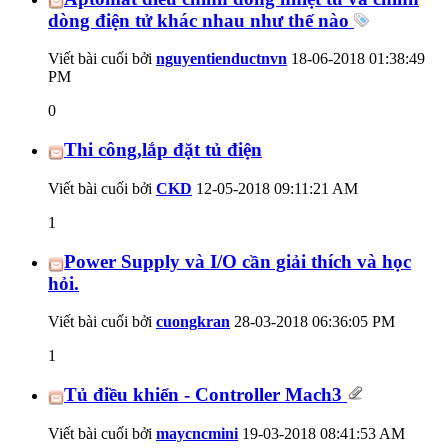
dòng điện tử khác nhau như thế nào
Viết bài cuối bởi
nguyentienductnvn
18-06-2018
01:38:49
PM
0
Thi công,lắp đặt tủ điện
Viết bài cuối bởi
CKD
12-05-2018
09:11:21 AM
1
Power Supply và I/O cần giải thích và học
hỏi.
Viết bài cuối bởi
cuongkran
28-03-2018
06:36:05 PM
1
Tủ điều khiển - Controller Mach3
Viết bài cuối bởi
maycncmini
19-03-2018
08:41:53 AM