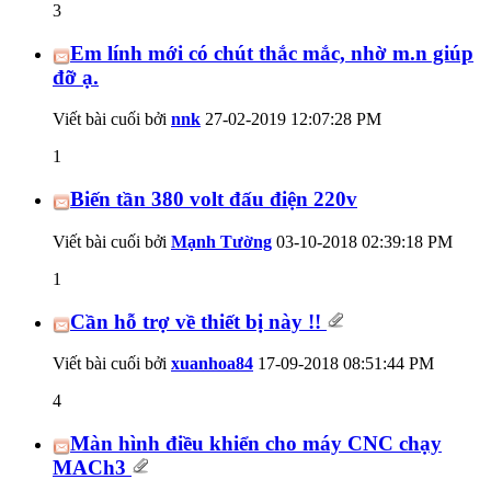
3
Em lính mới có chút thắc mắc, nhờ m.n giúp
đỡ ạ.
Viết bài cuối bởi
nnk
27-02-2019
12:07:28 PM
1
Biến tần 380 volt đấu điện 220v
Viết bài cuối bởi
Mạnh Tường
03-10-2018
02:39:18 PM
1
Cần hỗ trợ về thiết bị này !!
Viết bài cuối bởi
xuanhoa84
17-09-2018
08:51:44 PM
4
Màn hình điều khiển cho máy CNC chạy
MACh3