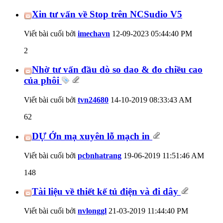
Xin tư vấn về Stop trên NCSudio V5
Viết bài cuối bởi
imechavn
12-09-2023
05:44:40 PM
2
Nhờ tư vấn đầu dò so dao & đo chiều cao
của phôi
Viết bài cuối bởi
tvn24680
14-10-2019
08:33:43 AM
62
DỰ Ớn mạ xuyên lỗ mạch in
Viết bài cuối bởi
pcbnhatrang
19-06-2019
11:51:46 AM
148
Tài liệu về thiết kế tủ điện và đi dây
Viết bài cuối bởi
nvlonggl
21-03-2019
11:44:40 PM