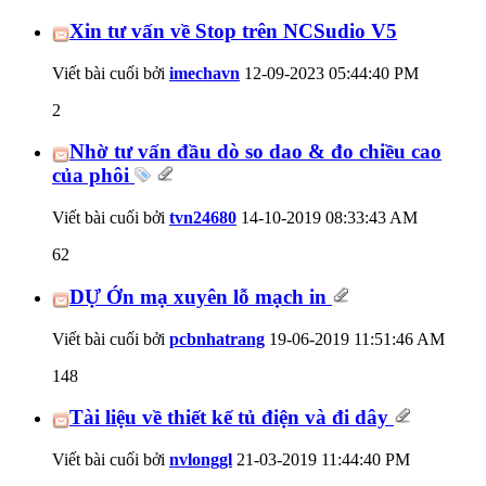
Xin tư vấn về Stop trên NCSudio V5
Viết bài cuối bởi
imechavn
12-09-2023
05:44:40 PM
2
Nhờ tư vấn đầu dò so dao & đo chiều cao
của phôi
Viết bài cuối bởi
tvn24680
14-10-2019
08:33:43 AM
62
DỰ Ớn mạ xuyên lỗ mạch in
Viết bài cuối bởi
pcbnhatrang
19-06-2019
11:51:46 AM
148
Tài liệu về thiết kế tủ điện và đi dây
Viết bài cuối bởi
nvlonggl
21-03-2019
11:44:40 PM