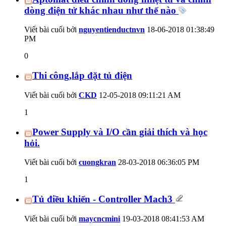
dòng điện tử khác nhau như thế nào
Viết bài cuối bởi
nguyentienductnvn
18-06-2018
01:38:49
PM
0
Thi công,lắp đặt tủ điện
Viết bài cuối bởi
CKD
12-05-2018
09:11:21 AM
1
Power Supply và I/O cần giải thích và học
hỏi.
Viết bài cuối bởi
cuongkran
28-03-2018
06:36:05 PM
1
Tủ điều khiển - Controller Mach3
Viết bài cuối bởi
maycncmini
19-03-2018
08:41:53 AM