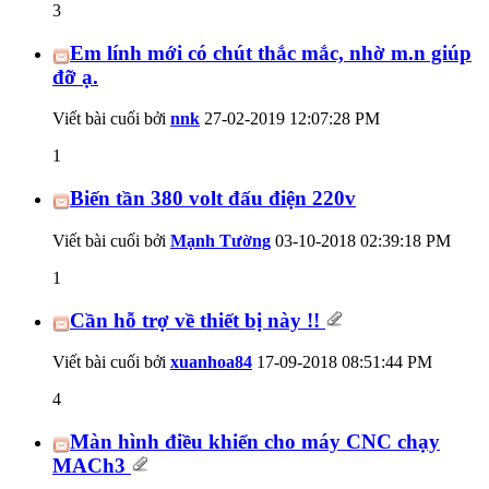
3
Em lính mới có chút thắc mắc, nhờ m.n giúp
đỡ ạ.
Viết bài cuối bởi
nnk
27-02-2019
12:07:28 PM
1
Biến tần 380 volt đấu điện 220v
Viết bài cuối bởi
Mạnh Tường
03-10-2018
02:39:18 PM
1
Cần hỗ trợ về thiết bị này !!
Viết bài cuối bởi
xuanhoa84
17-09-2018
08:51:44 PM
4
Màn hình điều khiển cho máy CNC chạy
MACh3