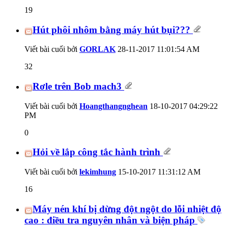
19
Hút phôi nhôm bằng máy hút bụi???
Viết bài cuối bởi
GORLAK
28-11-2017
11:01:54 AM
32
Rơle trên Bob mach3
Viết bài cuối bởi
Hoangthangnghean
18-10-2017
04:29:22
PM
0
Hỏi về lắp công tắc hành trình
Viết bài cuối bởi
lekimhung
15-10-2017
11:31:12 AM
16
Máy nén khí bị dừng đột ngột do lỗi nhiệt độ
cao : điều tra nguyên nhân và biện pháp