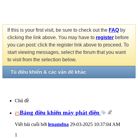
If this is your first visit, be sure to check out the
FAQ
by
clicking the link above. You may have to
register
before
you can post: click the register link above to proceed. To
start viewing messages, select the forum that you want
to visit from the selection below.
Tủ điều khiển & các vấn đề khác
Chủ đề
Bảng điều khiển máy phát điện
Viết bài cuối bởi
lenamdna
29-03-2025
10:37:04 AM
1