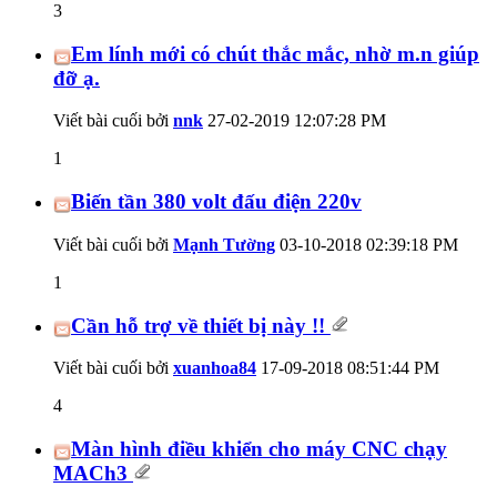
3
Em lính mới có chút thắc mắc, nhờ m.n giúp
đỡ ạ.
Viết bài cuối bởi
nnk
27-02-2019
12:07:28 PM
1
Biến tần 380 volt đấu điện 220v
Viết bài cuối bởi
Mạnh Tường
03-10-2018
02:39:18 PM
1
Cần hỗ trợ về thiết bị này !!
Viết bài cuối bởi
xuanhoa84
17-09-2018
08:51:44 PM
4
Màn hình điều khiển cho máy CNC chạy
MACh3