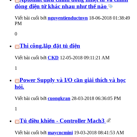
dòng điện tử khác nhau như thế nào
Viết bài cuối bởi
nguyentienductnvn
18-06-2018
01:38:49
PM
0
Thi công,lắp đặt tủ điện
Viết bài cuối bởi
CKD
12-05-2018
09:11:21 AM
1
Power Supply và I/O cần giải thích và học
hỏi.
Viết bài cuối bởi
cuongkran
28-03-2018
06:36:05 PM
1
Tủ điều khiển - Controller Mach3
Viết bài cuối bởi
maycncmini
19-03-2018
08:41:53 AM