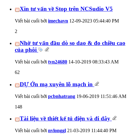
Xin tư vấn về Stop trên NCSudio V5
Viết bài cuối bởi
imechavn
12-09-2023
05:44:40 PM
2
Nhờ tư vấn đầu dò so dao & đo chiều cao
của phôi
Viết bài cuối bởi
tvn24680
14-10-2019
08:33:43 AM
62
DỰ Ớn mạ xuyên lỗ mạch in
Viết bài cuối bởi
pcbnhatrang
19-06-2019
11:51:46 AM
148
Tài liệu về thiết kế tủ điện và đi dây
Viết bài cuối bởi
nvlonggl
21-03-2019
11:44:40 PM