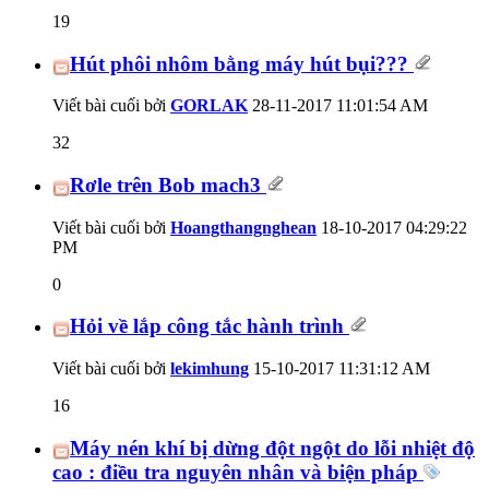
19
Hút phôi nhôm bằng máy hút bụi???
Viết bài cuối bởi
GORLAK
28-11-2017
11:01:54 AM
32
Rơle trên Bob mach3
Viết bài cuối bởi
Hoangthangnghean
18-10-2017
04:29:22
PM
0
Hỏi về lắp công tắc hành trình
Viết bài cuối bởi
lekimhung
15-10-2017
11:31:12 AM
16
Máy nén khí bị dừng đột ngột do lỗi nhiệt độ
cao : điều tra nguyên nhân và biện pháp