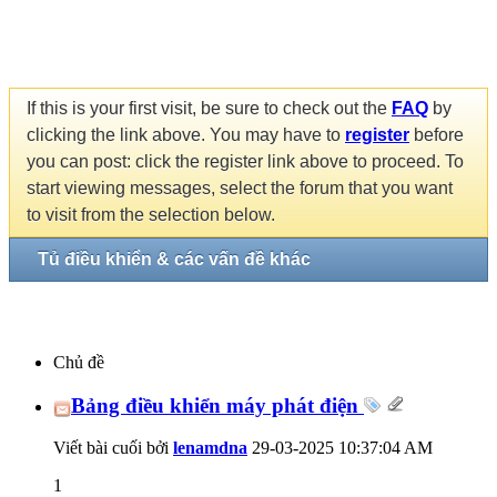
If this is your first visit, be sure to check out the
FAQ
by
clicking the link above. You may have to
register
before
you can post: click the register link above to proceed. To
start viewing messages, select the forum that you want
to visit from the selection below.
Tủ điều khiển & các vấn đề khác
Chủ đề
Bảng điều khiển máy phát điện
Viết bài cuối bởi
lenamdna
29-03-2025
10:37:04 AM
1