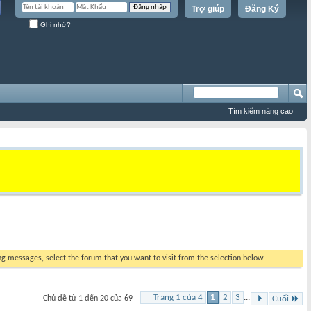
Trợ giúp
Đăng Ký
Ghi nhớ?
Tìm kiếm nâng cao
ing messages, select the forum that you want to visit from the selection below.
Trang 1 của 4
1
2
3
...
Chủ đề từ 1 đến 20 của 69
Cuối