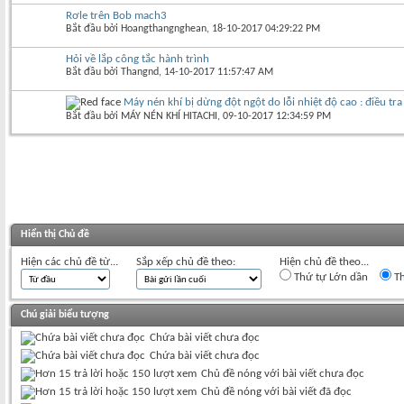
Rơle trên Bob mach3
Bắt đầu bởi
Hoangthangnghean
‎, 18-10-2017 04:29:22 PM
Hỏi về lắp công tắc hành trình
Bắt đầu bởi
Thangnd
‎, 14-10-2017 11:57:47 AM
Máy nén khí bị dừng đột ngột do lỗi nhiệt độ cao : điều t
Bắt đầu bởi
MÁY NÉN KHÍ HITACHI
‎, 09-10-2017 12:34:59 PM
Hiển thị Chủ đề
Hiện các chủ đề từ...
Sắp xếp chủ đề theo:
Hiện chủ đề theo...
Thứ tự Lớn dần
Th
Chú giải biểu tượng
Chứa bài viết chưa đọc
Chứa bài viết chưa đọc
Chủ đề nóng với bài viết chưa đọc
Chủ đề nóng với bài viết đã đọc