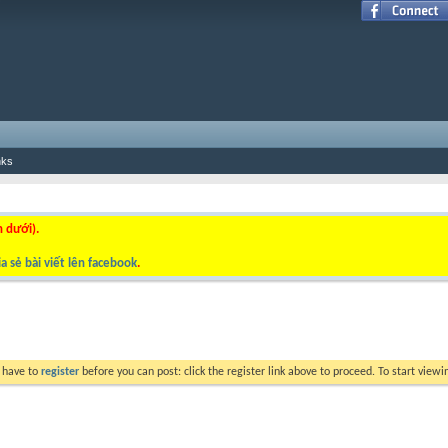
nks
n dưới).
a sẻ bài viết lên facebook
.
y have to
register
before you can post: click the register link above to proceed. To start view