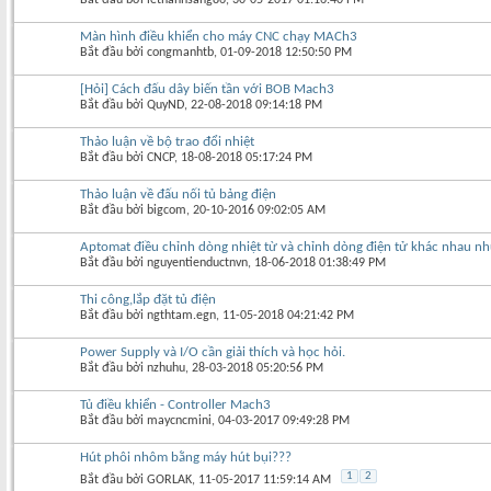
Màn hình điều khiển cho máy CNC chạy MACh3
Bắt đầu bởi
congmanhtb
‎, 01-09-2018 12:50:50 PM
[Hỏi] Cách đấu dây biến tần với BOB Mach3
Bắt đầu bởi
QuyND
‎, 22-08-2018 09:14:18 PM
Thảo luận về bộ trao đổi nhiệt
Bắt đầu bởi
CNCP
‎, 18-08-2018 05:17:24 PM
Thảo luận về đấu nối tủ bảng điện
Bắt đầu bởi
bigcom
‎, 20-10-2016 09:02:05 AM
Aptomat điều chỉnh dòng nhiệt từ và chỉnh dòng điện tử khác nhau nh
Bắt đầu bởi
nguyentienductnvn
‎, 18-06-2018 01:38:49 PM
Thi công,lắp đặt tủ điện
Bắt đầu bởi
ngthtam.egn
‎, 11-05-2018 04:21:42 PM
Power Supply và I/O cần giải thích và học hỏi.
Bắt đầu bởi
nzhuhu
‎, 28-03-2018 05:20:56 PM
Tủ điều khiển - Controller Mach3
Bắt đầu bởi
maycncmini
‎, 04-03-2017 09:49:28 PM
Hút phôi nhôm bằng máy hút bụi???
1
2
Bắt đầu bởi
GORLAK
‎, 11-05-2017 11:59:14 AM