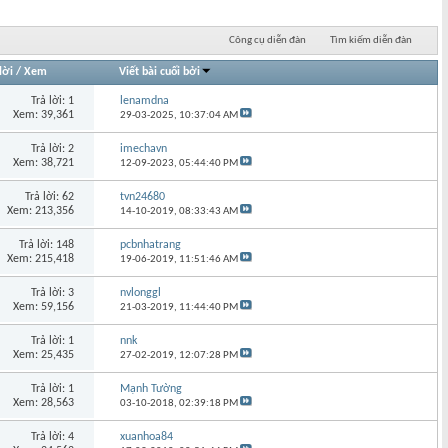
Công cụ diễn đàn
Tìm kiếm diễn đàn
lời
/
Xem
Viết bài cuối bởi
Trả lời: 1
lenamdna
Xem: 39,361
29-03-2025,
10:37:04 AM
Trả lời: 2
imechavn
Xem: 38,721
12-09-2023,
05:44:40 PM
Trả lời: 62
tvn24680
Xem: 213,356
14-10-2019,
08:33:43 AM
Trả lời: 148
pcbnhatrang
Xem: 215,418
19-06-2019,
11:51:46 AM
Trả lời: 3
nvlonggl
Xem: 59,156
21-03-2019,
11:44:40 PM
Trả lời: 1
nnk
Xem: 25,435
27-02-2019,
12:07:28 PM
Trả lời: 1
Mạnh Tường
Xem: 28,563
03-10-2018,
02:39:18 PM
Trả lời: 4
xuanhoa84