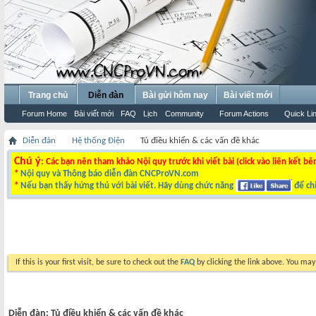
Trang chủ
Diễn đàn
Bài gửi hôm nay
Bài viết mới
Forum Home
Bài viết mới
FAQ
Lịch
Community
Forum Actions
Quick Li
Diễn đàn
Hệ thống Điện
Tủ điều khiển & các vấn đề khác
Chú ý
: Các bạn nên tham khảo Nội quy trước khi viết bài (click vào liên kết bê
*
Nội quy và Thông báo diễn đàn CNCProVN.com
*
Nếu bạn thấy hứng thú với bài viết. Hãy dùng chức năng
để chi
If this is your first visit, be sure to check out the
FAQ
by clicking the link above. You ma
Diễn đàn:
Tủ điều khiển & các vấn đề khác