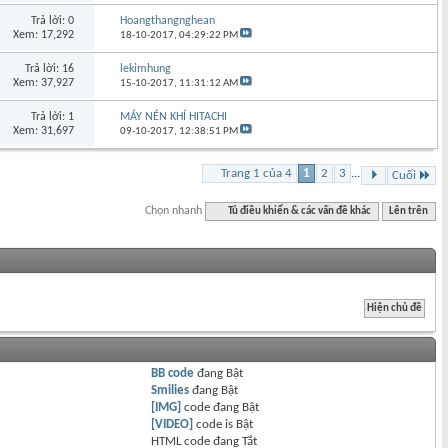
Trả lời: 0
Hoangthangnghean
Xem: 17,292
18-10-2017,
04:29:22 PM
Trả lời: 16
lekimhung
Xem: 37,927
15-10-2017,
11:31:12 AM
Trả lời: 1
MÁY NÉN KHÍ HITACHI
Xem: 31,697
09-10-2017,
12:38:51 PM
Trang 1 của 4
1
2
3
...
Cuối
Chọn nhanh
Tủ điều khiển & các vấn đề khác
Lên trên
BB code
đang
Bật
Smilies
đang
Bật
[IMG]
code đang
Bật
[VIDEO]
code is
Bật
HTML code đang
Tắt