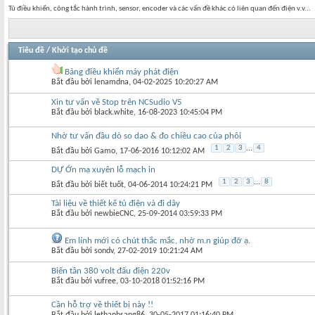
Tủ điều khiển, công tắc hành trình, sensor, encoder và các vấn đề khác có liên quan đến điện v.v...
Tiêu đề
/
Khởi tạo chủ đề
Bảng điều khiển máy phát điện
Bắt đầu bởi
lenamdna
‎, 04-02-2025 10:20:27 AM
Xin tư vấn về Stop trên NCSudio V5
Bắt đầu bởi
black.white
‎, 16-08-2023 10:45:04 PM
Nhờ tư vấn đầu dò so dao & đo chiều cao của phôi
1
2
3
...
4
Bắt đầu bởi
Gamo
‎, 17-06-2016 10:12:02 AM
DỰ Ớn mạ xuyên lỗ mạch in
1
2
3
...
8
Bắt đầu bởi
biết tuốt
‎, 04-06-2014 10:24:21 PM
Tài liệu về thiết kế tủ điện và đi dây
Bắt đầu bởi
newbieCNC
‎, 25-09-2014 03:59:33 PM
Em lính mới có chút thắc mắc, nhờ m.n giúp đỡ ạ.
Bắt đầu bởi
sondv
‎, 27-02-2019 10:21:24 AM
Biến tần 380 volt đấu điện 220v
Bắt đầu bởi
vufree
‎, 03-10-2018 01:52:16 PM
Cần hỗ trợ về thiết bị này !!
Bắt đầu bởi
lethanhsang86
‎, 30-05-2017 01:16:40 PM