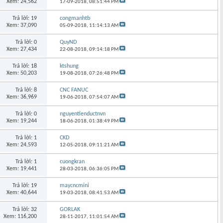
Xem: 24,562
17-09-2018,
08:51:44 PM
Trả lời: 19
congmanhtb
Xem: 37,090
05-09-2018,
11:14:13 AM
Trả lời: 0
QuyND
Xem: 27,434
22-08-2018,
09:14:18 PM
Trả lời: 18
ktshung
Xem: 50,203
19-08-2018,
07:26:48 PM
Trả lời: 8
CNC FANUC
Xem: 36,969
19-06-2018,
07:54:07 AM
Trả lời: 0
nguyentienductnvn
Xem: 19,244
18-06-2018,
01:38:49 PM
Trả lời: 1
CKD
Xem: 24,593
12-05-2018,
09:11:21 AM
Trả lời: 1
cuongkran
Xem: 19,441
28-03-2018,
06:36:05 PM
Trả lời: 19
maycncmini
Xem: 40,644
19-03-2018,
08:41:53 AM
Trả lời: 32
GORLAK
Xem: 116,200
28-11-2017,
11:01:54 AM