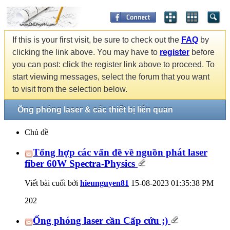
If this is your first visit, be sure to check out the
FAQ
by
clicking the link above. You may have to
register
before
you can post: click the register link above to proceed. To
start viewing messages, select the forum that you want
to visit from the selection below.
Ống phóng laser & các thiết bị liên quan
Chủ đề
Tổng hợp các vấn đề về nguồn phát laser
fiber 60W Spectra-Physics
Viết bài cuối bởi
hieunguyen81
15-08-2023
01:35:38 PM
202
Ống phóng laser cần Cấp cứu ;)