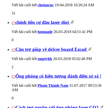
Viết bài cuối bởi
chetaocnc
19-04-2018
10:26:24 AM
31
chỉnh tiêu cự đầu laser diot
Viết bài cuối bởi
honganle
26-03-2018
04:51:41 PM
0
Cần trợ giúp về driver board Ezcad
Viết bài cuối bởi
emptyhb
20-03-2018
05:02:46 PM
2
Ống phóng có hiện tượng đánh điện xè xè !
Viết bài cuối bởi
Phạm Thành Nam
31-07-2017
09:53:36
AM
0
Cách test nguồn với ống phóng laser CO2