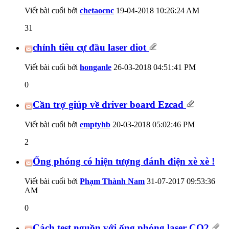
Viết bài cuối bởi
chetaocnc
19-04-2018
10:26:24 AM
31
chỉnh tiêu cự đầu laser diot
Viết bài cuối bởi
honganle
26-03-2018
04:51:41 PM
0
Cần trợ giúp về driver board Ezcad
Viết bài cuối bởi
emptyhb
20-03-2018
05:02:46 PM
2
Ống phóng có hiện tượng đánh điện xè xè !
Viết bài cuối bởi
Phạm Thành Nam
31-07-2017
09:53:36
AM
0
Cách test nguồn với ống phóng laser CO2