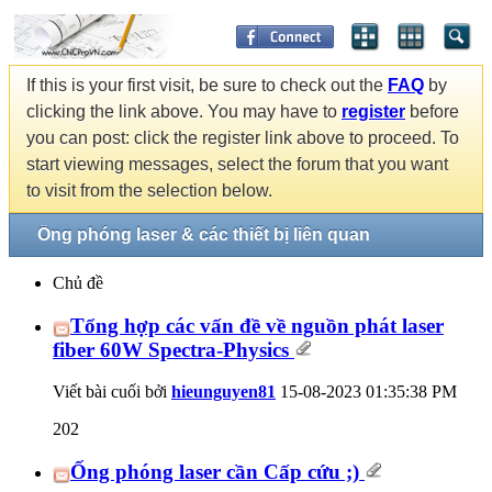
If this is your first visit, be sure to check out the
FAQ
by
clicking the link above. You may have to
register
before
you can post: click the register link above to proceed. To
start viewing messages, select the forum that you want
to visit from the selection below.
Ống phóng laser & các thiết bị liên quan
Chủ đề
Tổng hợp các vấn đề về nguồn phát laser
fiber 60W Spectra-Physics
Viết bài cuối bởi
hieunguyen81
15-08-2023
01:35:38 PM
202
Ống phóng laser cần Cấp cứu ;)