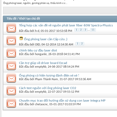
Ống phóng laser, nguồn, gương phản xạ, thấu kính v.v...
Tiêu đề
/
Khởi tạo chủ đề
Tổng hợp các vấn đề về nguồn phát laser fiber 60W Spectra-Physics
1
2
3
...
11
Bắt đầu bởi
h-d
‎, 05-01-2017 10:53:58 PM
Ống phóng laser cần Cấp cứu ;)
1
2
Bắt đầu bởi
CKD
‎, 04-12-2014 12:14:30 AM
chỉnh tiêu cự đầu laser diot
Bắt đầu bởi
honganle
‎, 26-03-2018 04:51:41 PM
Cần trợ giúp về driver board Ezcad
Bắt đầu bởi
emptyhb
‎, 24-06-2017 08:54:24 PM
Ống phóng có hiện tượng đánh điện xè xè !
Bắt đầu bởi
Phạm Thành Nam
‎, 31-07-2017 09:53:36 AM
Cách test nguồn với ống phóng laser CO2
Bắt đầu bởi
emptyhb
‎, 22-07-2017 09:55:12 PM
Chuyên mục trao đổi hướng dẫn sử dụng con laser Integra MP
Bắt đầu bởi
chetaocnc
‎, 05-01-2017 01:03:59 PM