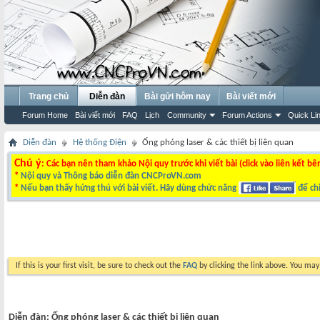
Trang chủ
Diễn đàn
Bài gửi hôm nay
Bài viết mới
Forum Home
Bài viết mới
FAQ
Lịch
Community
Forum Actions
Quick Li
Diễn đàn
Hệ thống Điện
Ống phóng laser & các thiết bị liên quan
Chú ý
: Các bạn nên tham khảo Nội quy trước khi viết bài (click vào liên kết bê
*
Nội quy và Thông báo diễn đàn CNCProVN.com
*
Nếu bạn thấy hứng thú với bài viết. Hãy dùng chức năng
để chi
If this is your first visit, be sure to check out the
FAQ
by clicking the link above. You ma
Diễn đàn:
Ống phóng laser & các thiết bị liên quan