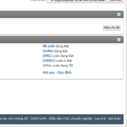
Chọn nhanh
Ống phóng laser & các thiết bị liên quan
Lên trên
BB code
đang
Bật
Smilies
đang
Bật
[IMG]
code đang
Bật
[VIDEO]
code is
Bật
HTML code đang
Tắt
Nội quy - Quy định
ên lạc với chúng tôi
CNCProVN - Diễn đàn CNC chuyên nghiệp
Lưu trữ
Lên trên