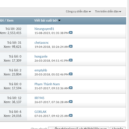
Công cụ diễn đàn
Tìm kiếm diễn đàn
lời
/
Xem
Viết bài cuối bởi
Trả lời: 202
hieunguyen81
Xem: 2,553,415
15-08-2023,
01:35:38 PM
Trả lời: 31
chetaocnc
Xem: 98,621
19-04-2018,
10:26:24 AM
Trả lời: 0
honganle
Xem: 17,309
26-03-2018,
04:51:41 PM
Trả lời: 2
emptyhb
Xem: 23,804
20-03-2018,
05:02:46 PM
Trả lời: 0
Phạm Thành Nam
Xem: 17,594
31-07-2017,
09:53:36 AM
Trả lời: 12
IRF945
Xem: 36,137
26-07-2017,
07:36:28 AM
Trả lời: 6
GORLAK
Xem: 24,016
07-01-2017,
09:42:25 AM