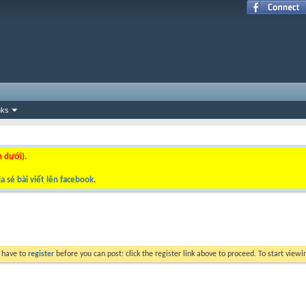
nks
n dưới).
a sẻ bài viết lên facebook
.
y have to
register
before you can post: click the register link above to proceed. To start view