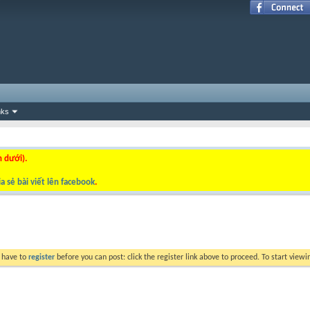
nks
n dưới).
a sẻ bài viết lên facebook
.
y have to
register
before you can post: click the register link above to proceed. To start view