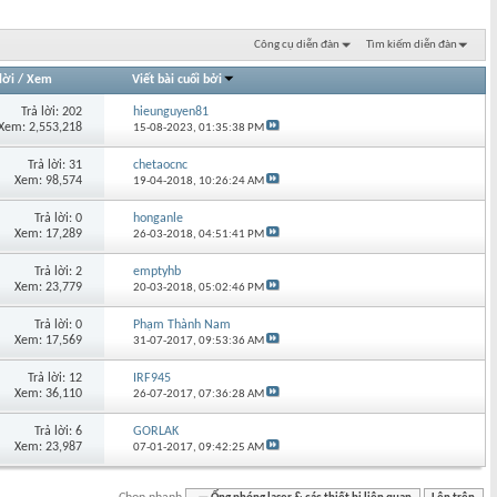
Công cụ diễn đàn
Tìm kiếm diễn đàn
lời
/
Xem
Viết bài cuối bởi
Trả lời: 202
hieunguyen81
Xem: 2,553,218
15-08-2023,
01:35:38 PM
Trả lời: 31
chetaocnc
Xem: 98,574
19-04-2018,
10:26:24 AM
Trả lời: 0
honganle
Xem: 17,289
26-03-2018,
04:51:41 PM
Trả lời: 2
emptyhb
Xem: 23,779
20-03-2018,
05:02:46 PM
Trả lời: 0
Phạm Thành Nam
Xem: 17,569
31-07-2017,
09:53:36 AM
Trả lời: 12
IRF945
Xem: 36,110
26-07-2017,
07:36:28 AM
Trả lời: 6
GORLAK
Xem: 23,987
07-01-2017,
09:42:25 AM