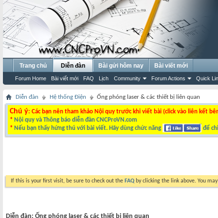
Trang chủ
Diễn đàn
Bài gửi hôm nay
Bài viết mới
Forum Home
Bài viết mới
FAQ
Lịch
Community
Forum Actions
Quick Li
Diễn đàn
Hệ thống Điện
Ống phóng laser & các thiết bị liên quan
Chú ý
: Các bạn nên tham khảo Nội quy trước khi viết bài (click vào liên kết bê
*
Nội quy và Thông báo diễn đàn CNCProVN.com
*
Nếu bạn thấy hứng thú với bài viết. Hãy dùng chức năng
để chi
If this is your first visit, be sure to check out the
FAQ
by clicking the link above. You ma
Diễn đàn:
Ống phóng laser & các thiết bị liên quan