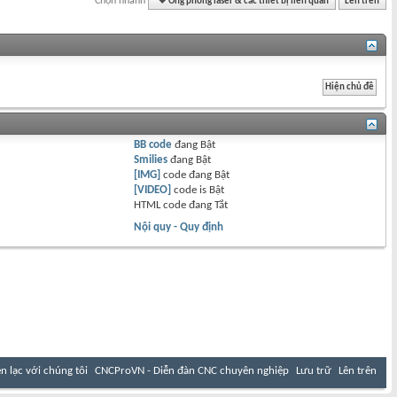
Chọn nhanh
Ống phóng laser & các thiết bị liên quan
Lên trên
BB code
đang
Bật
Smilies
đang
Bật
[IMG]
code đang
Bật
[VIDEO]
code is
Bật
HTML code đang
Tắt
Nội quy - Quy định
ên lạc với chúng tôi
CNCProVN - Diễn đàn CNC chuyên nghiệp
Lưu trữ
Lên trên