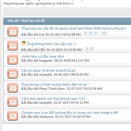
Ống phóng laser, nguồn, gương phản xạ, thấu kính v.v...
Tiêu đề
/
Khởi tạo chủ đề
Tổng hợp các vấn đề về nguồn phát laser fiber 60W Spectra-Physics
1
2
3
...
11
Bắt đầu bởi
h-d
‎, 05-01-2017 10:53:58 PM
Ống phóng laser cần Cấp cứu ;)
1
2
Bắt đầu bởi
CKD
‎, 04-12-2014 12:14:30 AM
chỉnh tiêu cự đầu laser diot
Bắt đầu bởi
honganle
‎, 26-03-2018 04:51:41 PM
Cần trợ giúp về driver board Ezcad
Bắt đầu bởi
emptyhb
‎, 24-06-2017 08:54:24 PM
Ống phóng có hiện tượng đánh điện xè xè !
Bắt đầu bởi
Phạm Thành Nam
‎, 31-07-2017 09:53:36 AM
Cách test nguồn với ống phóng laser CO2
Bắt đầu bởi
emptyhb
‎, 22-07-2017 09:55:12 PM
Chuyên mục trao đổi hướng dẫn sử dụng con laser Integra MP
Bắt đầu bởi
chetaocnc
‎, 05-01-2017 01:03:59 PM