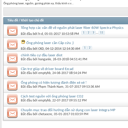
Ống phóng laser, nguồn, gương phản xạ, thấu kính v.v...
Tiêu đề
/
Khởi tạo chủ đề
Tổng hợp các vấn đề về nguồn phát laser fiber 60W Spectra-Physics
1
2
3
...
11
Bắt đầu bởi
h-d
‎, 05-01-2017 10:53:58 PM
Ống phóng laser cần Cấp cứu ;)
1
2
Bắt đầu bởi
CKD
‎, 04-12-2014 12:14:30 AM
chỉnh tiêu cự đầu laser diot
Bắt đầu bởi
honganle
‎, 26-03-2018 04:51:41 PM
Cần trợ giúp về driver board Ezcad
Bắt đầu bởi
emptyhb
‎, 24-06-2017 08:54:24 PM
Ống phóng có hiện tượng đánh điện xè xè !
Bắt đầu bởi
Phạm Thành Nam
‎, 31-07-2017 09:53:36 AM
Cách test nguồn với ống phóng laser CO2
Bắt đầu bởi
emptyhb
‎, 22-07-2017 09:55:12 PM
Chuyên mục trao đổi hướng dẫn sử dụng con laser Integra MP
Bắt đầu bởi
chetaocnc
‎, 05-01-2017 01:03:59 PM