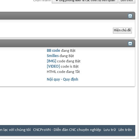
Chọn nhanh
Ống phóng laser & các thiết bị liên quan
Lên trên
BB code
đang
Bật
Smilies
đang
Bật
[IMG]
code đang
Bật
[VIDEO]
code is
Bật
HTML code đang
Tắt
Nội quy - Quy định
ên lạc với chúng tôi
CNCProVN - Diễn đàn CNC chuyên nghiệp
Lưu trữ
Lên trên