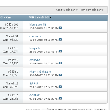
Công cụ diễn đàn
Tìm kiếm diễn đàn
lời
/
Xem
Viết bài cuối bởi
Trả lời: 202
hieunguyen81
Xem: 2,553,116
15-08-2023,
01:35:38 PM
Trả lời: 31
chetaocnc
Xem: 98,532
19-04-2018,
10:26:24 AM
Trả lời: 0
honganle
Xem: 17,274
26-03-2018,
04:51:41 PM
Trả lời: 2
emptyhb
Xem: 23,756
20-03-2018,
05:02:46 PM
Trả lời: 0
Phạm Thành Nam
Xem: 17,553
31-07-2017,
09:53:36 AM
Trả lời: 12
IRF945
Xem: 36,095
26-07-2017,
07:36:28 AM
Trả lời: 6
GORLAK
Xem: 23,965
07-01-2017,
09:42:25 AM