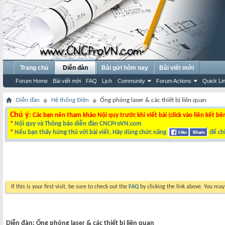
Trang chủ
Diễn đàn
Bài gửi hôm nay
Bài viết mới
Forum Home
Bài viết mới
FAQ
Lịch
Community
Forum Actions
Quick Li
Diễn đàn
Hệ thống Điện
Ống phóng laser & các thiết bị liên quan
Chú ý
: Các bạn nên tham khảo Nội quy trước khi viết bài (click vào liên kết bê
*
Nội quy và Thông báo diễn đàn CNCProVN.com
*
Nếu bạn thấy hứng thú với bài viết. Hãy dùng chức năng
để chi
If this is your first visit, be sure to check out the
FAQ
by clicking the link above. You ma
Diễn đàn:
Ống phóng laser & các thiết bị liên quan