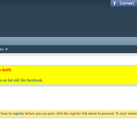
nks
n dưới).
a sẻ bài viết lên facebook
.
y have to
register
before you can post: click the register link above to proceed. To start view