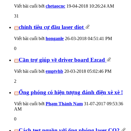
Viết bài cuối bởi
chetaocnc
19-04-2018
10:26:24 AM
31
chỉnh tiêu cự đầu laser diot
Viết bài cuối bởi
honganle
26-03-2018
04:51:41 PM
0
Cần trợ giúp về driver board Ezcad
Viết bài cuối bởi
emptyhb
20-03-2018
05:02:46 PM
2
Ống phóng có hiện tượng đánh điện xè xè !
Viết bài cuối bởi
Phạm Thành Nam
31-07-2017
09:53:36
AM
0
Cách test nguồn với ống phóng laser CO2