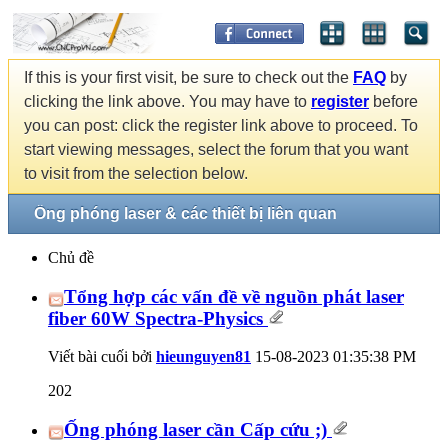
If this is your first visit, be sure to check out the
FAQ
by
clicking the link above. You may have to
register
before
you can post: click the register link above to proceed. To
start viewing messages, select the forum that you want
to visit from the selection below.
Ống phóng laser & các thiết bị liên quan
Chủ đề
Tổng hợp các vấn đề về nguồn phát laser
fiber 60W Spectra-Physics
Viết bài cuối bởi
hieunguyen81
15-08-2023
01:35:38 PM
202
Ống phóng laser cần Cấp cứu ;)