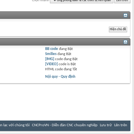
Chọn nhanh
Ống phóng laser & các thiết bị liên quan
Lên trên
BB code
đang
Bật
Smilies
đang
Bật
[IMG]
code đang
Bật
[VIDEO]
code is
Bật
HTML code đang
Tắt
Nội quy - Quy định
ên lạc với chúng tôi
CNCProVN - Diễn đàn CNC chuyên nghiệp
Lưu trữ
Lên trên