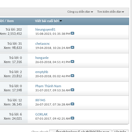
Công cụ diễn đàn
Tìm kiếm diễn đàn
lời
/
Xem
Viết bài cuối bởi
Trả lời: 202
hieunguyen81
Xem: 2,553,452
15-08-2023,
01:35:38 PM
Trả lời: 31
chetaocnc
Xem: 98,633
19-04-2018,
10:26:24 AM
Trả lời: 0
honganle
Xem: 17,316
26-03-2018,
04:51:41 PM
Trả lời: 2
emptyhb
Xem: 23,812
20-03-2018,
05:02:46 PM
Trả lời: 0
Phạm Thành Nam
Xem: 17,598
31-07-2017,
09:53:36 AM
Trả lời: 12
IRF945
Xem: 36,145
26-07-2017,
07:36:28 AM
Trả lời: 6
GORLAK
Xem: 24,021
07-01-2017,
09:42:25 AM