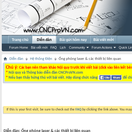
Trang chủ
Diễn đàn
Bài gửi hôm nay
Bài viết mới
Forum Home
Bài viết mới
FAQ
Lịch
Community
Forum Actions
Quick Li
Diễn đàn
Hệ thống Điện
Ống phóng laser & các thiết bị liên quan
Chú ý
: Các bạn nên tham khảo Nội quy trước khi viết bài (click vào liên kết bê
*
Nội quy và Thông báo diễn đàn CNCProVN.com
*
Nếu bạn thấy hứng thú với bài viết. Hãy dùng chức năng
để chi
If this is your first visit, be sure to check out the
FAQ
by clicking the link above. You ma
Diễn đàn:
Ống phóng laser & các thiết bị liên quan