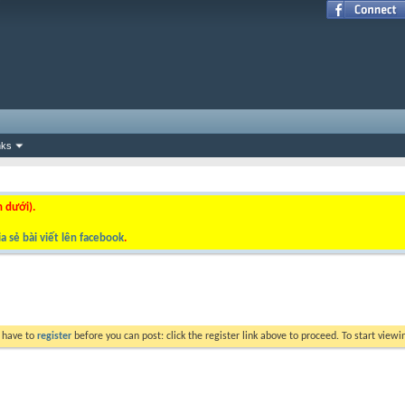
nks
n dưới).
a sẻ bài viết lên facebook
.
y have to
register
before you can post: click the register link above to proceed. To start view