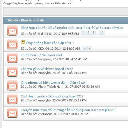
Ống phóng laser, nguồn, gương phản xạ, thấu kính v.v...
Tiêu đề
/
Khởi tạo chủ đề
Tổng hợp các vấn đề về nguồn phát laser fiber 60W Spectra-Physics
1
2
3
...
11
Bắt đầu bởi
h-d
‎, 05-01-2017 10:53:58 PM
Ống phóng laser cần Cấp cứu ;)
1
2
Bắt đầu bởi
CKD
‎, 04-12-2014 12:14:30 AM
chỉnh tiêu cự đầu laser diot
Bắt đầu bởi
honganle
‎, 26-03-2018 04:51:41 PM
Cần trợ giúp về driver board Ezcad
Bắt đầu bởi
emptyhb
‎, 24-06-2017 08:54:24 PM
Ống phóng có hiện tượng đánh điện xè xè !
Bắt đầu bởi
Phạm Thành Nam
‎, 31-07-2017 09:53:36 AM
Cách test nguồn với ống phóng laser CO2
Bắt đầu bởi
emptyhb
‎, 22-07-2017 09:55:12 PM
Chuyên mục trao đổi hướng dẫn sử dụng con laser Integra MP
Bắt đầu bởi
chetaocnc
‎, 05-01-2017 01:03:59 PM