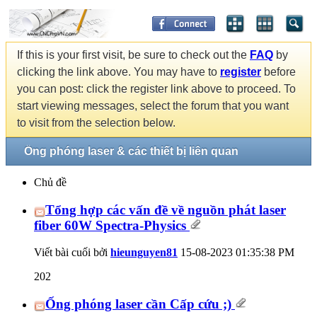
If this is your first visit, be sure to check out the
FAQ
by
clicking the link above. You may have to
register
before
you can post: click the register link above to proceed. To
start viewing messages, select the forum that you want
to visit from the selection below.
Ống phóng laser & các thiết bị liên quan
Chủ đề
Tổng hợp các vấn đề về nguồn phát laser
fiber 60W Spectra-Physics
Viết bài cuối bởi
hieunguyen81
15-08-2023
01:35:38 PM
202
Ống phóng laser cần Cấp cứu ;)