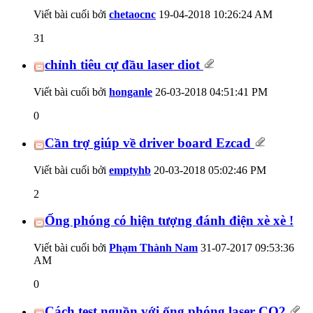
Viết bài cuối bởi
chetaocnc
19-04-2018
10:26:24 AM
31
chỉnh tiêu cự đầu laser diot
Viết bài cuối bởi
honganle
26-03-2018
04:51:41 PM
0
Cần trợ giúp về driver board Ezcad
Viết bài cuối bởi
emptyhb
20-03-2018
05:02:46 PM
2
Ống phóng có hiện tượng đánh điện xè xè !
Viết bài cuối bởi
Phạm Thành Nam
31-07-2017
09:53:36
AM
0
Cách test nguồn với ống phóng laser CO2