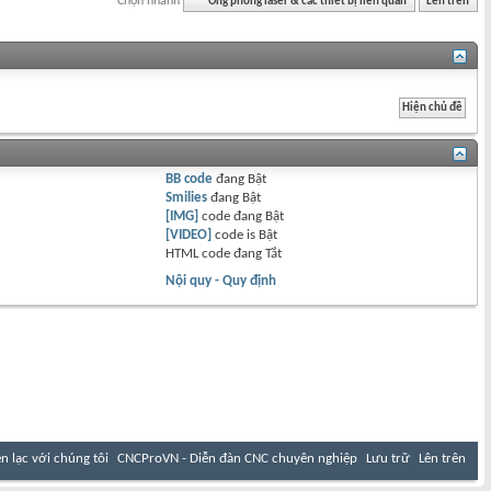
Chọn nhanh
Ống phóng laser & các thiết bị liên quan
Lên trên
BB code
đang
Bật
Smilies
đang
Bật
[IMG]
code đang
Bật
[VIDEO]
code is
Bật
HTML code đang
Tắt
Nội quy - Quy định
ên lạc với chúng tôi
CNCProVN - Diễn đàn CNC chuyên nghiệp
Lưu trữ
Lên trên