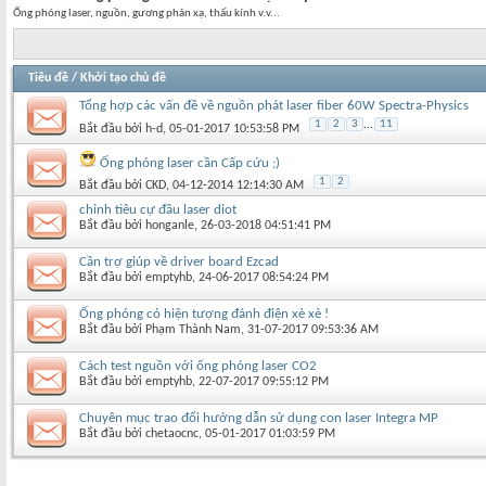
Ống phóng laser, nguồn, gương phản xạ, thấu kính v.v...
Tiêu đề
/
Khởi tạo chủ đề
Tổng hợp các vấn đề về nguồn phát laser fiber 60W Spectra-Physics
1
2
3
...
11
Bắt đầu bởi
h-d
‎, 05-01-2017 10:53:58 PM
Ống phóng laser cần Cấp cứu ;)
1
2
Bắt đầu bởi
CKD
‎, 04-12-2014 12:14:30 AM
chỉnh tiêu cự đầu laser diot
Bắt đầu bởi
honganle
‎, 26-03-2018 04:51:41 PM
Cần trợ giúp về driver board Ezcad
Bắt đầu bởi
emptyhb
‎, 24-06-2017 08:54:24 PM
Ống phóng có hiện tượng đánh điện xè xè !
Bắt đầu bởi
Phạm Thành Nam
‎, 31-07-2017 09:53:36 AM
Cách test nguồn với ống phóng laser CO2
Bắt đầu bởi
emptyhb
‎, 22-07-2017 09:55:12 PM
Chuyên mục trao đổi hướng dẫn sử dụng con laser Integra MP
Bắt đầu bởi
chetaocnc
‎, 05-01-2017 01:03:59 PM