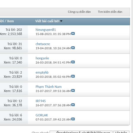
Công cụ diễn đàn
Tìm kiếm diễn đàn
lời
/
Xem
Viết bài cuối bởi
Trả lời: 202
hieunguyen81
Xem: 2,553,568
15-08-2023,
01:35:38 PM
Trả lời: 31
chetaocnc
Xem: 98,665
19-04-2018,
10:26:24 AM
Trả lời: 0
honganle
Xem: 17,340
26-03-2018,
04:51:41 PM
Trả lời: 2
emptyhb
Xem: 23,829
20-03-2018,
05:02:46 PM
Trả lời: 0
Phạm Thành Nam
Xem: 17,616
31-07-2017,
09:53:36 AM
Trả lời: 12
IRF945
Xem: 36,178
26-07-2017,
07:36:28 AM
Trả lời: 6
GORLAK
Xem: 24,036
07-01-2017,
09:42:25 AM