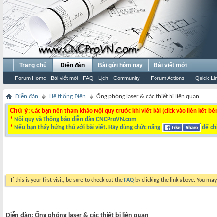
Trang chủ
Diễn đàn
Bài gửi hôm nay
Bài viết mới
Forum Home
Bài viết mới
FAQ
Lịch
Community
Forum Actions
Quick Li
Diễn đàn
Hệ thống Điện
Ống phóng laser & các thiết bị liên quan
Chú ý
: Các bạn nên tham khảo Nội quy trước khi viết bài (click vào liên kết bê
*
Nội quy và Thông báo diễn đàn CNCProVN.com
*
Nếu bạn thấy hứng thú với bài viết. Hãy dùng chức năng
để chi
If this is your first visit, be sure to check out the
FAQ
by clicking the link above. You ma
Diễn đàn:
Ống phóng laser & các thiết bị liên quan