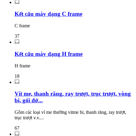
Kết cấu máy dạng C frame
C frame
37
Kết cấu máy dạng H frame
H frame
18
Vít me, thanh răng, ray trượt, trục trượt, vòng
bi, gối đở...
Gồm các loại ví me thường vitme bi, thanh răng, ray trượt,
trục trượt v.v....
67