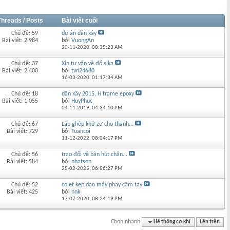
Threads / Posts
Bài viết cuối
Chủ đề: 59
dự án dần xây
Bài viết: 2,984
bởi
VuongAn
20-11-2020,
08:35:23 AM
Chủ đề: 37
Xin tư vấn về đổ sika
Bài viết: 2,400
bởi
tvn24680
16-03-2020,
01:17:34 AM
Chủ đề: 18
dần xây 2015, H frame epoxy
Bài viết: 1,055
bởi
HuyPhuc
04-11-2019,
04:34:10 PM
Chủ đề: 67
Lắp ghép khử zơ cho thanh...
Bài viết: 729
bởi
Tuancoi
11-12-2022,
08:04:17 PM
Chủ đề: 56
trao đổi về bàn hút chân...
Bài viết: 584
bởi
nhatson
25-02-2025,
06:56:27 PM
Chủ đề: 52
colet kẹp dao máy phay cầm tay
Bài viết: 425
bởi
nnk
17-07-2020,
08:24:19 PM
Chọn nhanh
Hệ thống cơ khí
Lên trên