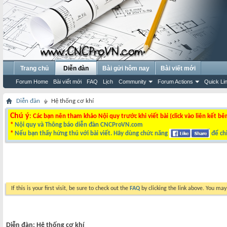
Trang chủ
Diễn đàn
Bài gửi hôm nay
Bài viết mới
Forum Home
Bài viết mới
FAQ
Lịch
Community
Forum Actions
Quick Li
Diễn đàn
Hệ thống cơ khí
Chú ý
: Các bạn nên tham khảo Nội quy trước khi viết bài (click vào liên kết bê
*
Nội quy và Thông báo diễn đàn CNCProVN.com
*
Nếu bạn thấy hứng thú với bài viết. Hãy dùng chức năng
để chi
If this is your first visit, be sure to check out the
FAQ
by clicking the link above. You ma
Diễn đàn:
Hệ thống cơ khí