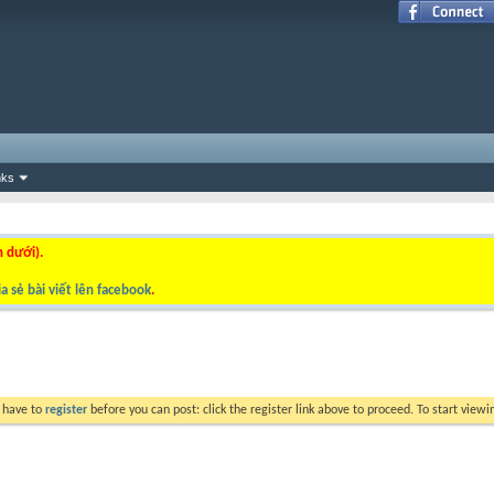
nks
n dưới).
a sẻ bài viết lên facebook
.
y have to
register
before you can post: click the register link above to proceed. To start view