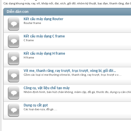
Các dạng khung máy, ray, vít, khớp nối, đai, xích, gối đỡ, nhôm kỹ thuật, bạc đạn, thanh răng, đai ố
Diễn đàn con
Kết cấu máy dạng Router
Router frame
Kết cấu máy dạng C frame
C frame
Kết cấu máy dạng H frame
H frame
Vít me, thanh răng, ray trượt, trục trượt, vòng bi, gối đở...
Gồm các loại ví me thường vitme bi, thanh răng, ray trượt, trục trượt v.v....
Công cụ, vật liệu chế tạo máy
Nhôm định hình, bàn hút chân không, mâm cặp, đồ gá, thước đo, dụng cụ cân chỉ
Dụng cụ cắt gọt
Các loại dao rựa, đồ gá ....