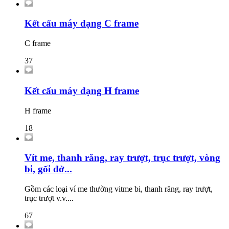
Kết cấu máy dạng C frame
C frame
37
Kết cấu máy dạng H frame
H frame
18
Vít me, thanh răng, ray trượt, trục trượt, vòng
bi, gối đở...
Gồm các loại ví me thường vitme bi, thanh răng, ray trượt,
trục trượt v.v....
67