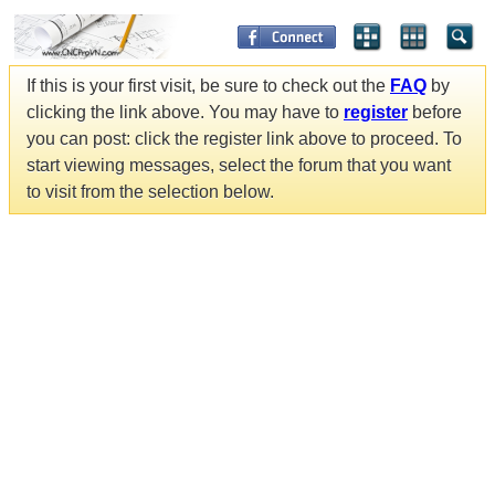
If this is your first visit, be sure to check out the
FAQ
by
clicking the link above. You may have to
register
before
you can post: click the register link above to proceed. To
start viewing messages, select the forum that you want
to visit from the selection below.