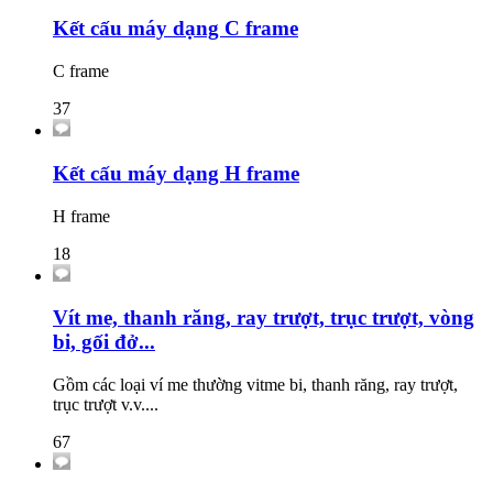
Kết cấu máy dạng C frame
C frame
37
Kết cấu máy dạng H frame
H frame
18
Vít me, thanh răng, ray trượt, trục trượt, vòng
bi, gối đở...
Gồm các loại ví me thường vitme bi, thanh răng, ray trượt,
trục trượt v.v....
67