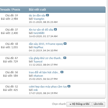
Threads / Posts
Bài viết cuối
Chủ đề: 59
dự án dần xây
Bài viết: 2,984
bởi
VuongAn
20-11-2020,
08:35:23 AM
Chủ đề: 37
Xin tư vấn về đổ sika
Bài viết: 2,400
bởi
tvn24680
16-03-2020,
01:17:34 AM
Chủ đề: 18
dần xây 2015, H frame epoxy
Bài viết: 1,055
bởi
HuyPhuc
04-11-2019,
04:34:10 PM
Chủ đề: 67
Lắp ghép khử zơ cho thanh...
Bài viết: 729
bởi
Tuancoi
11-12-2022,
08:04:17 PM
Chủ đề: 56
trao đổi về bàn hút chân...
Bài viết: 584
bởi
nhatson
25-02-2025,
06:56:27 PM
Chủ đề: 52
colet kẹp dao máy phay cầm tay
Bài viết: 425
bởi
nnk
17-07-2020,
08:24:19 PM
Chọn nhanh
Hệ thống cơ khí
Lên trên