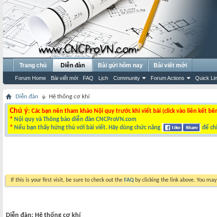
Trang chủ
Diễn đàn
Bài gửi hôm nay
Bài viết mới
Forum Home
Bài viết mới
FAQ
Lịch
Community
Forum Actions
Quick Li
Diễn đàn
Hệ thống cơ khí
Chú ý
: Các bạn nên tham khảo Nội quy trước khi viết bài (click vào liên kết bê
*
Nội quy và Thông báo diễn đàn CNCProVN.com
*
Nếu bạn thấy hứng thú với bài viết. Hãy dùng chức năng
để chi
If this is your first visit, be sure to check out the
FAQ
by clicking the link above. You ma
Diễn đàn:
Hệ thống cơ khí