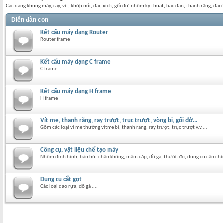
Các dạng khung máy, ray, vít, khớp nối, đai, xích, gối đỡ, nhôm kỹ thuật, bạc đạn, thanh răng, đai ố
Diễn đàn con
Kết cấu máy dạng Router
Router frame
Kết cấu máy dạng C frame
C frame
Kết cấu máy dạng H frame
H frame
Vít me, thanh răng, ray trượt, trục trượt, vòng bi, gối đở...
Gồm các loại ví me thường vitme bi, thanh răng, ray trượt, trục trượt v.v....
Công cụ, vật liệu chế tạo máy
Nhôm định hình, bàn hút chân không, mâm cặp, đồ gá, thước đo, dụng cụ cân chỉ
Dụng cụ cắt gọt
Các loại dao rựa, đồ gá ....