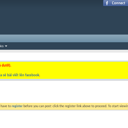
nks
n dưới).
a sẻ bài viết lên facebook
.
y have to
register
before you can post: click the register link above to proceed. To start view