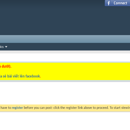
nks
n dưới).
a sẻ bài viết lên facebook
.
y have to
register
before you can post: click the register link above to proceed. To start view