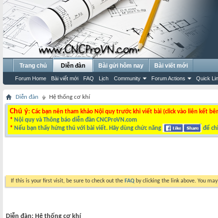
Trang chủ
Diễn đàn
Bài gửi hôm nay
Bài viết mới
Forum Home
Bài viết mới
FAQ
Lịch
Community
Forum Actions
Quick Li
Diễn đàn
Hệ thống cơ khí
Chú ý
: Các bạn nên tham khảo Nội quy trước khi viết bài (click vào liên kết bê
*
Nội quy và Thông báo diễn đàn CNCProVN.com
*
Nếu bạn thấy hứng thú với bài viết. Hãy dùng chức năng
để chi
If this is your first visit, be sure to check out the
FAQ
by clicking the link above. You ma
Diễn đàn:
Hệ thống cơ khí