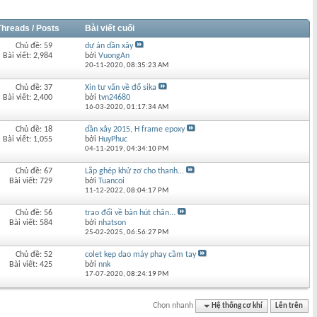
Threads / Posts
Bài viết cuối
Chủ đề: 59
dự án dần xây
Bài viết: 2,984
bởi
VuongAn
20-11-2020,
08:35:23 AM
Chủ đề: 37
Xin tư vấn về đổ sika
Bài viết: 2,400
bởi
tvn24680
16-03-2020,
01:17:34 AM
Chủ đề: 18
dần xây 2015, H frame epoxy
Bài viết: 1,055
bởi
HuyPhuc
04-11-2019,
04:34:10 PM
Chủ đề: 67
Lắp ghép khử zơ cho thanh...
Bài viết: 729
bởi
Tuancoi
11-12-2022,
08:04:17 PM
Chủ đề: 56
trao đổi về bàn hút chân...
Bài viết: 584
bởi
nhatson
25-02-2025,
06:56:27 PM
Chủ đề: 52
colet kẹp dao máy phay cầm tay
Bài viết: 425
bởi
nnk
17-07-2020,
08:24:19 PM
Chọn nhanh
Hệ thống cơ khí
Lên trên