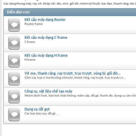
Các dạng khung máy, ray, vít, khớp nối, đai, xích, gối đỡ, nhôm kỹ thuật, bạc đạn, thanh răng, đai ố
Diễn đàn con
Kết cấu máy dạng Router
Router frame
Kết cấu máy dạng C frame
C frame
Kết cấu máy dạng H frame
H frame
Vít me, thanh răng, ray trượt, trục trượt, vòng bi, gối đở...
Gồm các loại ví me thường vitme bi, thanh răng, ray trượt, trục trượt v.v....
Công cụ, vật liệu chế tạo máy
Nhôm định hình, bàn hút chân không, mâm cặp, đồ gá, thước đo, dụng cụ cân chỉ
Dụng cụ cắt gọt
Các loại dao rựa, đồ gá ....