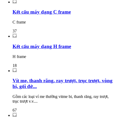
Kết cấu máy dạng C frame
C frame
37
Kết cấu máy dạng H frame
H frame
18
Vít me, thanh răng, ray trượt, trục trượt, vòng
bi, gối đở...
Gồm các loại ví me thường vitme bi, thanh răng, ray trượt,
trục trượt v.v....
67