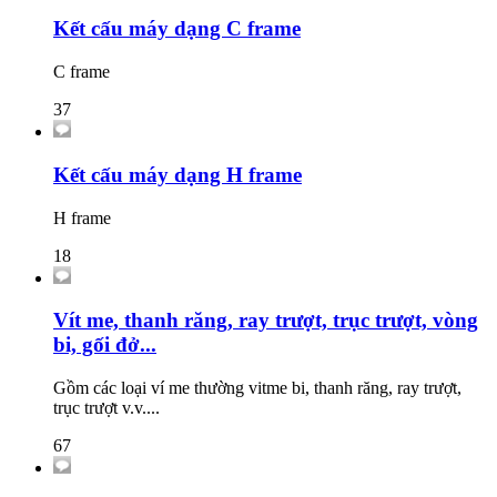
Kết cấu máy dạng C frame
C frame
37
Kết cấu máy dạng H frame
H frame
18
Vít me, thanh răng, ray trượt, trục trượt, vòng
bi, gối đở...
Gồm các loại ví me thường vitme bi, thanh răng, ray trượt,
trục trượt v.v....
67