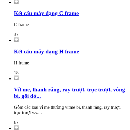
Kết cấu máy dạng C frame
C frame
37
Kết cấu máy dạng H frame
H frame
18
Vít me, thanh răng, ray trượt, trục trượt, vòng
bi, gối đở...
Gồm các loại ví me thường vitme bi, thanh răng, ray trượt,
trục trượt v.v....
67