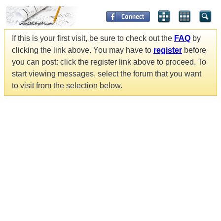
If this is your first visit, be sure to check out the
FAQ
by
clicking the link above. You may have to
register
before
you can post: click the register link above to proceed. To
start viewing messages, select the forum that you want
to visit from the selection below.