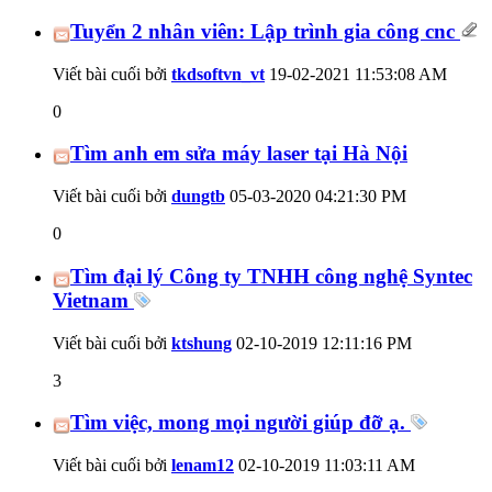
Tuyển 2 nhân viên: Lập trình gia công cnc
Viết bài cuối bởi
tkdsoftvn_vt
19-02-2021
11:53:08 AM
0
Tìm anh em sửa máy laser tại Hà Nội
Viết bài cuối bởi
dungtb
05-03-2020
04:21:30 PM
0
Tìm đại lý Công ty TNHH công nghệ Syntec
Vietnam
Viết bài cuối bởi
ktshung
02-10-2019
12:11:16 PM
3
Tìm việc, mong mọi người giúp đỡ ạ.
Viết bài cuối bởi
lenam12
02-10-2019
11:03:11 AM