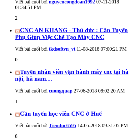
Viết bài cuối bởi
nguyencongdoan1992
07-11-2018
01:34:51 PM
2
CNC AN KHANG - Thủ đức : Cần Tuyển
Phụ Giúp Việc Chế Tạo Máy CNC
Viết bài cuối bởi
tkdsoftvn_vt
11-08-2018
07:00:21 PM
0
Tuyển nhân viên vận hành máy cnc tại hà
nội, hà nam....
Viết bài cuối bởi
cuongquap
27-06-2018
08:02:20 AM
1
Cần tuyển học viên CNC ở Huế
Viết bài cuối bởi
Tienduc6595
14-05-2018
09:31:05 PM
8