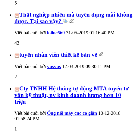
5
Thất nghiệp nhiều mà tuyển dụng mãi không
được. Tại sao vậy?
Viết bài cuối bởi
loiloc569
31-05-2019
01:16:40 PM
43
tuyển nhân viên thiết kế bản vẽ
Viết bài cuối bởi
vusvus
12-03-2019
09:30:11 PM
2
Cty TNHH Hệ thống tự động MTA tuyển tư
vấn kỹ thuật, nv kinh doanh lương hơn 10
triệu
Viết bài cuối bởi
Ống nối máy cnc co giãn
10-12-2018
01:58:24 PM
1