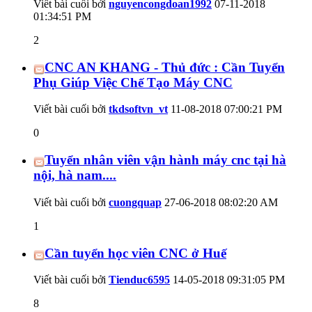
Viết bài cuối bởi
nguyencongdoan1992
07-11-2018
01:34:51 PM
2
CNC AN KHANG - Thủ đức : Cần Tuyển
Phụ Giúp Việc Chế Tạo Máy CNC
Viết bài cuối bởi
tkdsoftvn_vt
11-08-2018
07:00:21 PM
0
Tuyển nhân viên vận hành máy cnc tại hà
nội, hà nam....
Viết bài cuối bởi
cuongquap
27-06-2018
08:02:20 AM
1
Cần tuyển học viên CNC ở Huế
Viết bài cuối bởi
Tienduc6595
14-05-2018
09:31:05 PM
8