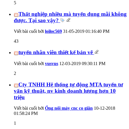
5
Thất nghiệp nhiều mà tuyển dụng mãi không
được. Tại sao vậy?
Viết bài cuối bởi
loiloc569
31-05-2019
01:16:40 PM
43
tuyển nhân viên thiết kế bản vẽ
Viết bài cuối bởi
vusvus
12-03-2019
09:30:11 PM
2
Cty TNHH Hệ thống tự động MTA tuyển tư
vấn kỹ thuật, nv kinh doanh lương hơn 10
triệu
Viết bài cuối bởi
Ống nối máy cnc co giãn
10-12-2018
01:58:24 PM
1