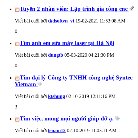
Tuyển 2 nhân viên: Lập trình gia công cnc
Viết bài cuối bởi
tkdsoftvn_vt
19-02-2021
11:53:08 AM
0
Tìm anh em sửa máy laser tại Hà Nội
Viết bài cuối bởi
dungtb
05-03-2020
04:21:30 PM
0
Tìm đại lý Công ty TNHH công nghệ Syntec
Vietnam
Viết bài cuối bởi
ktshung
02-10-2019
12:11:16 PM
3
Tìm việc, mong mọi người giúp đỡ ạ.
Viết bài cuối bởi
lenam12
02-10-2019
11:03:11 AM