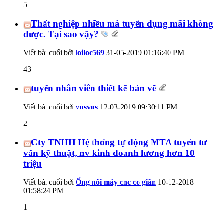
5
Thất nghiệp nhiều mà tuyển dụng mãi không
được. Tại sao vậy?
Viết bài cuối bởi
loiloc569
31-05-2019
01:16:40 PM
43
tuyển nhân viên thiết kế bản vẽ
Viết bài cuối bởi
vusvus
12-03-2019
09:30:11 PM
2
Cty TNHH Hệ thống tự động MTA tuyển tư
vấn kỹ thuật, nv kinh doanh lương hơn 10
triệu
Viết bài cuối bởi
Ống nối máy cnc co giãn
10-12-2018
01:58:24 PM
1