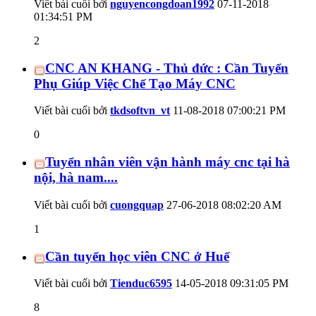
Viết bài cuối bởi
nguyencongdoan1992
07-11-2018
01:34:51 PM
2
CNC AN KHANG - Thủ đức : Cần Tuyển
Phụ Giúp Việc Chế Tạo Máy CNC
Viết bài cuối bởi
tkdsoftvn_vt
11-08-2018
07:00:21 PM
0
Tuyển nhân viên vận hành máy cnc tại hà
nội, hà nam....
Viết bài cuối bởi
cuongquap
27-06-2018
08:02:20 AM
1
Cần tuyển học viên CNC ở Huế
Viết bài cuối bởi
Tienduc6595
14-05-2018
09:31:05 PM
8