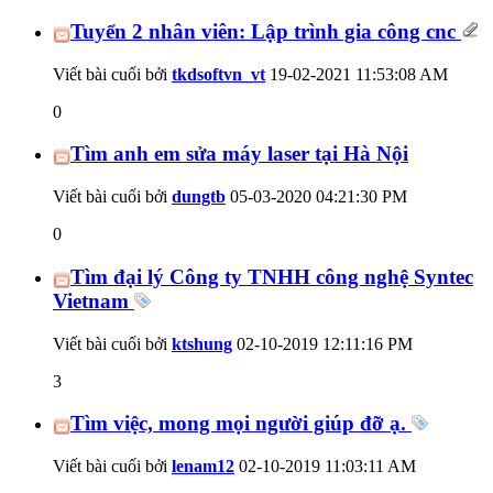
Tuyển 2 nhân viên: Lập trình gia công cnc
Viết bài cuối bởi
tkdsoftvn_vt
19-02-2021
11:53:08 AM
0
Tìm anh em sửa máy laser tại Hà Nội
Viết bài cuối bởi
dungtb
05-03-2020
04:21:30 PM
0
Tìm đại lý Công ty TNHH công nghệ Syntec
Vietnam
Viết bài cuối bởi
ktshung
02-10-2019
12:11:16 PM
3
Tìm việc, mong mọi người giúp đỡ ạ.
Viết bài cuối bởi
lenam12
02-10-2019
11:03:11 AM